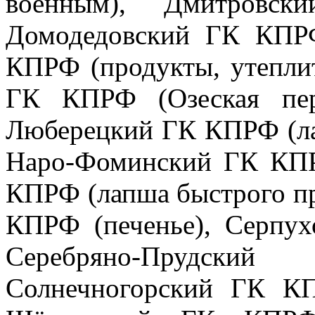
военным), Дмитровс
Домодедовский ГК КПР
КПРФ (продукты, утеплит
ГК КПРФ (Озеская пер
Люберецкий ГК КПРФ (ла
Наро-Фоминский ГК КПР
КПРФ (лапша быстрого п
КПРФ (печенье), Серпу
Серебряно-Прудски
Солнечногорский ГК К