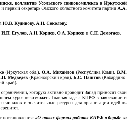
инске,
коллектив Усольского свинокомплекса в Иркутской
о
и первый секретарь Омского областного комитета партии
А.А.
 Ю.В. Кудинову, А.Н. Соколову.
И.П. Егулов, А.Н. Корнев, О.А. Корнеев
и
С.Н. Домогаев.
нко
(Иркутская обл.)
, О.А. Михайлов
(Республика Коми),
В.М.
.П. Медведев
(Красноярский край),
Б.С. Паштов
(Кабардино-
ий край).
и ограничений, которую активно проводит Запад приносит свои
шнем курсе невозможен. Главная задача КПРФ в завоевании и
ессионалов и значительные ресурсы для организации идейно-
еренитет.
т постановления:
«О новых формах работы КПРФ в борьбе за