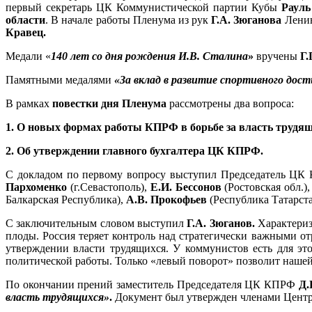
первый секретарь ЦК Коммунистической партии Кубы
Рауль
области
. В начале работы Пленума из рук
Г.А. Зюганова
Ленин
Кравец.
Медали «
140 лет со дня рождения И.В.
Сталина
»
вручены
Г.
Памятными медалями
«За вклад в развитие спортивного д
В рамках
повестки дня Пленума
рассмотрены два вопроса:
1. О новых формах работы КПРФ в борьбе за власть трудя
2. Об утверждении главного бухгалтера ЦК КПРФ.
С докладом по первому вопросу выступил Председатель Ц
Пархоменко
(г.Севастополь),
Е.И. Бессонов
(Ростовская обл.)
Балкарская Республика),
А.В. Прокофьев
(Республика Татарст
С заключительным словом выступил
Г.А. Зюганов.
Характериз
плоды. Россия теряет контроль над стратегически важными 
утверждении власти трудящихся. У коммунистов есть для эт
политической работы. Только «левый поворот» позволит нашей
По окончании прений заместитель Председателя ЦК КПРФ
Д.
власть трудящихся»
.
Документ был утвержден членами Центр