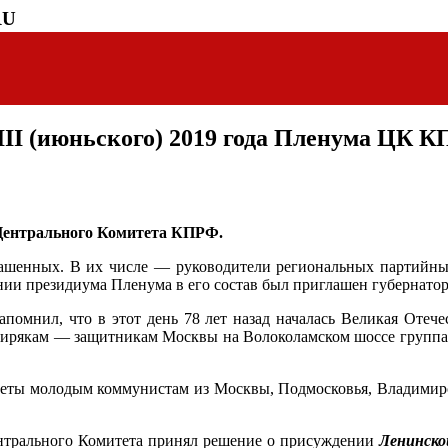
RU
III (июньского) 2019 года Пленума ЦК 
 Центрального Комитета КПРФ.
лашенных. В их числе — руководители региональных партийных
ии президиума Пленума в его состав был приглашен губернатор
апомнил, что в этот день 78 лет назад началась Великая Отеч
бирякам — защитникам Москвы на Волоколамском шоссе группа
ты молодым коммунистам из Москвы, Подмосковья, Владимирск
ентрального Комитета принял решение о присуждении
Ленинск