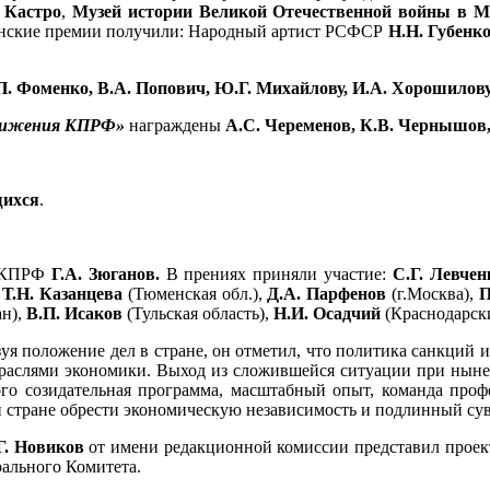
 Кастро
,
Музей истории Великой Отечественной войны в М
ские премии получили: Народный артист РСФСР
Н.Н. Губенк
П. Фоменко, В.А. Попович, Ю.Г. Михайлову, И.А. Хорошилову,
остижения КПРФ»
награждены
А.С. Череменов, К.В. Чернышов, 
щихся
.
К КПРФ
Г.А. Зюганов.
В прениях приняли участие:
С.Г. Левче
,
Т.Н. Казанцева
(Тюменская обл.),
Д.А. Парфенов
(г.Москва),
П
ан),
В.П. Исаков
(Тульская область),
Н.И. Осадчий
(Краснодарск
уя положение дел в стране, он отметил, что политика санкций 
отраслями экономики. Выход из сложившейся ситуации при ныне
ого созидательная программа, масштабный опыт, команда проф
 стране обрести экономическую независимость и подлинный сув
Г. Новиков
от имени редакционной комиссии представил проек
ального Комитета.