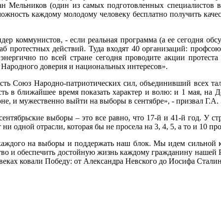
ан Мельников (один из самых подготовленных специалистов в 
можность каждому молодому человеку бесплатно получить качест
идер коммунистов, - если реальная программа (а ее сегодня об
б протестных действий. Туда входят 40 организаций: профсою
вы энергично по всей стране сегодня проводите акции протеста
 Народного доверия и национальных интересов».
 есть Союз Народно-патриотических сил, объединивший всех т
ость в ближайшее время показать характер и волю: и 1 мая, на
не, и мужественно выйти на выборы в сентябре», - призвал Г.А.
ентябрьские выборы – это все равно, что 17-й и 41-й год. У ст
и одной отрасли, которая бы не просела на 3, 4, 5, а то и 10 пр
 каждого на выборы и поддержать наш блок. Мы идем сильной к
тво и обеспечить достойную жизнь каждому гражданину нашей 
веках ковали Победу: от Александра Невского до Иосифа Сталин