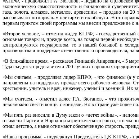
«КПРФ, - продолжил Г.А. Зюганов, - недавно на Орловском ф
экономическую самостоятельность и финансовый суверенитет.
газа, золота, алмазов, металлов, древесины – продано на 20
рассовывают по карманам олигархи и их обслуга. Этот порядок
первым пунктом своей программы мы внесли предложение о на
«Второе условие, – отметил лидер КПРФ, - государственный 
основные товары и, прежде всего, на товары первой необходим
контролируются государством, то в нашей большой и холод
производства и поддержке отечественного производителя, на в
«В ближайшее время, - рассказал Геннадий Андреевич, - 5 мар
Туда съедутся представители 200 лучших народных предприяти
«Мы считаем, - продолжил лидер КПРФ, - что финансы (а у с
направлены на поддержку прежде всего рабочего человека. С
крестьянин, учитель и врач, инженер, ученый и военный. Их за
«Мы считаем, - отметил далее Г.А. Зюганов, - что прожито
невозможно свести концы с концами. Но в стране уже более по
«Мы пять раз вносили в Думу закон о «детях войны», - напомн
от имени Партии и Народно-патриотического союза, что мы под
отнял детство, а ныне отнимают обеспеченную старость, преж
«Наша программа, - подчеркнул Председатель ЦК КПРФ, - пре