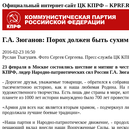
Официальный интернет-сайт ЦК КПРФ – KPRF.
Г.А. Зюганов: Порох должен быть сухим
2016-02-23 16:50
Руслан Тхагушев. Фото Сергея Сергеева. Пресс-служба ЦК К
23 февраля в Москве состоялись шествие и митинг в чес
КПРФ, лидер Народно-патриотических сил России Г.А. Зюга
- Дорогие друзья, уважаемые товарищи, - обратился к собрав
тысячелетнюю историю, как и наша любимая Родина. На па
художественного творчества. Есть лишь две страны в мире, кот
планете из 1000 лет истории вынуждено было 700 лет провести в
«Армия для всех нас является вторым храмом, - подчеркнул л
продолжала лучшие боевые традиции».
«Наша партия и Народно-патриотическое движение, - продол
решающий вклад внесли наши Вооруженные Силы, за несколь