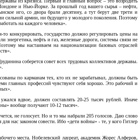
ержавы из кризиса. Первый и главный вопрос – это возродить
 Лондоне и Нью-Йорке. За прошлый год вашего сырья – нефти,
нское иго, со двора брали десятину, а тут берут две трети и
 ни сильной армии, ни будущего у молодого поколения. Поэтому
ботать на каждого человека».
-то конкурировать, государство должно регулировать цены на
и энергетика, нефть и газ, железные дороги, системы связи не
Поэтому мы настаиваем на национализации базовых отраслей
ств».
Грудинина соберется совет всех трудовых коллективов державы.
».
сованы по карманам тех, кто их не зарабатывал, должны быть
еми главных профессий чувствуют себя хорошо. Это рабочий и
ных».
ужался вдвое, должен составлять 20-25 тысяч рублей. Иначе
йны» вообще получают 10-12 тысяч».
ется, не голосует. Но и то мы набрали 205 голосов. Даю слово
ля нас законом совести. Ибо «дети войны» - те, у кого Гитлер
бочего места. Нобелевский лауреат, академик Жорес Алферов,