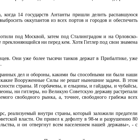
а, когда 14 государств Антанты пришли делить распавшуюся
ыбросить оккупантов из всех портов и городов и обеспечить
лотили под Москвой, затем под Сталинградом и на Орловско-
е преклоняющийся ни перед кем. Хотя Гитлер под свои знамена
цев. Они уже более тысячи танков держат в Прибалтике, уже
.
транных дел и обороны, какими бы способными ни были наши
 никакие Вооруженные Силы не решат нынешние задачи. В этом
сности страны. И горбачевы, и ельцины, и гайдары, и чубайсы,
леоны, ни гитлеры, но Великую Советскую державу растрепали
емого свободного рынка, а, точнее, свободного грабежа всех
рс, реализуемый внутри страны, который заложили предатели
ветской власти. Он привел к дефолту в 98-м и разрушению 80
ьства, и он отвергнут всем населением нашей державы», - с