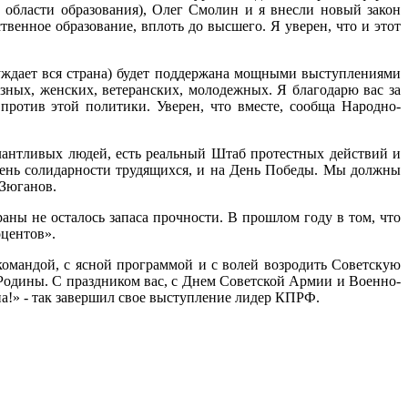
области образования), Олег Смолин и я внесли новый закон
венное образование, вплоть до высшего. Я уверен, что и этот
суждает вся страна) будет поддержана мощными выступлениями
зных, женских, ветеранских, молодежных. Я благодарю вас за
 против этой политики. Уверен, что вместе, сообща Народно-
алантливых людей, есть реальный Штаб протестных действий и
 День солидарности трудящихся, и на День Победы. Мы должны
 Зюганов.
раны не осталось запаса прочности. В прошлом году в том, что
оцентов».
омандой, с ясной программой и с волей возродить Советскую
Родины. С праздником вас, с Днем Советской Армии и Военно-
а!» - так завершил свое выступление лидер КПРФ.