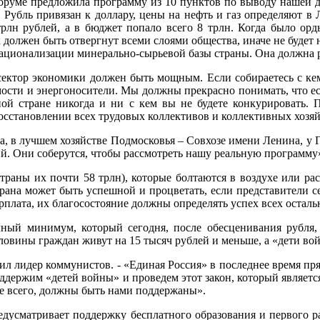
оруме предложила программу из 10 пунктов по выводу нашей д
 Рубль привязан к доллару, цены на нефть и газ определяют в
 трлн рублей, а в бюджет попало всего 8 трлн. Когда было орды
 должен быть отвергнут всеми слоями общества, иначе не будет
ционализации минерально-сырьевой базы страны. Она должна ра
сектор экономики должен быть мощным. Если собираетесь с кем
ости и энергоносители. Мы должны прекрасно понимать, что есл
ной стране никогда и ни с кем вы не будете конкурировать. 
осстановлении всех трудовых коллективов и коллективных хозяй
та, в лучшем хозяйстве Подмосковья – Совхозе имени Ленина, у 
й. Они соберутся, чтобы рассмотреть нашу реальную программу
траны их почти 58 трлн), которые болтаются в воздухе или рас
трана может быть успешной и процветать, если представители с
рплата, их благосостояние должны определять успех всех осталь
чный минимум, который сегодня, после обесценивания рубля, 
ловины граждан живут на 15 тысяч рублей и меньше, а «дети во
ил лидер коммунистов. - «Единая Россия» в последнее время пряч
держим «детей войны» и проведем этот закон, который является д
де всего, должны быть нами поддержаны».
дусматривает поддержку бесплатного образования и первого ра