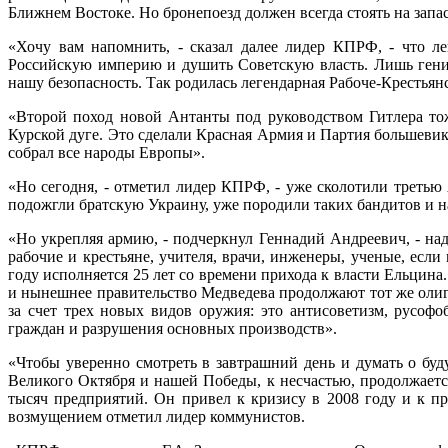
Ближнем Востоке. Но бронепоезд должен всегда стоять на запа
«Хочу вам напомнить, - сказал далее лидер КПРФ, - что л
Российскую империю и душить Советскую власть. Лишь гений
нашу безопасность. Так родилась легендарная Рабоче-Крестьян
«Второй поход новой Антанты под руководством Гитлера тож
Курской дуге. Это сделали Красная Армия и Партия большевик
собрал все народы Европы».
«Но сегодня, - отметил лидер КПРФ, - уже сколотили треть
подожгли братскую Украину, уже породили таких бандитов и н
«Но укрепляя армию, - подчеркнул Геннадий Андреевич, - 
рабочие и крестьяне, учителя, врачи, инженеры, ученые, ес
году исполняется 25 лет со времени прихода к власти Ельцина
и нынешнее правительство Медведева продолжают тот же олиг
за счет трех новых видов оружия: это антисоветизм, русофо
граждан и разрушения основных производств».
«Чтобы уверенно смотреть в завтрашний день и думать о бу
Великого Октября и нашей Победы, к несчастью, продолжаетс
тысяч предприятий. Он привел к кризису в 2008 году и к п
возмущением отметил лидер коммунистов.