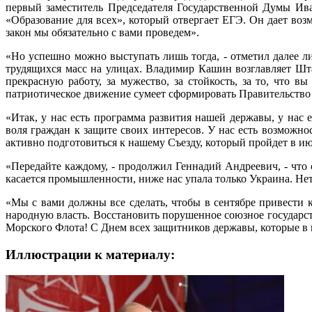
первый заместитель Председателя Государственной Думы Ив
«Образование для всех», который отвергает ЕГЭ. Он дает воз
закон мы обязательно с вами проведем».
«Но успешно можно выступать лишь тогда, - отметил далее л
трудящихся масс на улицах. Владимир Кашин возглавляет Шта
прекрасную работу, за мужество, за стойкость, за то, что 
патриотическое движение сумеет сформировать Правительство
«Итак, у нас есть программа развития нашей державы, у нас
воля граждан к защите своих интересов. У нас есть возможн
активно подготовиться к нашему Съезду, который пройдет в ию
«Передайте каждому, - продолжил Геннадий Андреевич, - что с
касается промышленности, ниже нас упала только Украина. Нет н
«Мы с вами должны все сделать, чтобы в сентябре привести
народную власть. Восстановить порушенное союзное государс
Морского Флота! С Днем всех защитников державы, которые в 
Иллюстрации к материалу: