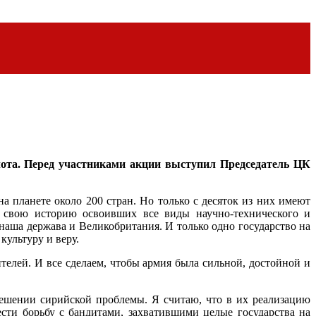
лота. Перед участниками акции выступил Председатель ЦК
а планете около 200 стран. Но только с десяток из них имеют
а свою историю освоивших все виды научно-технического и
о наша держава и Великобритания. И только одно государство на
культуру и веру.
телей. И все сделаем, чтобы армия была сильной, достойной и
решении сирийской проблемы. Я считаю, что в их реализацию
ти борьбу с бандитами, захватившими целые государства на