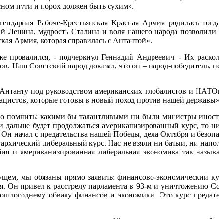
сном пути и порох должен быть сухим».
егендарная Рабоче-Крестьянская Красная Армия родилась тогд
 Ленина, мудрость Сталина и воля нашего народа позволили в
ская Армия, которая справилась с Антантой».
е провалился, - подчеркнул Геннадий Андреевич. - Их раско
ов. Наш Советский народ доказал, что он – народ-победитель, н
ю Антанту под руководством американских глобалистов и НАТОв
ацистов, которые готовы в новый поход против нашей державы»
надо помнить: какими бы талантливыми ни были министры инос
ли и дальше будет продолжаться американизированный курс, то
. Он начал с предательства нашей Победы, дела Октября и безопа
архический либеральный курс. Нас не взяли ни батыи, ни напо
бия и американизированная либеральная экономика так называ
дущем, мы обязаны прямо заявить: финансово-экономический ку
я. Он привел к расстрелу парламента в 93-м и уничтожению Со
рошлогоднему обвалу финансов и экономики. Это курс предател