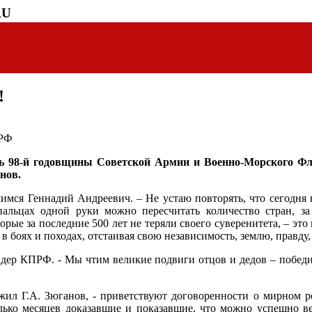
RU
!
ПРФ
ть 98-й годовщины Советской Армии и Военно-Морского Ф
нов.
шимся Геннадий Андреевич. – Не устаю повторять, что сегодня н
льцах одной руки можно пересчитать количество стран, з
орые за последние 500 лет не теряли своего суверенитета, – эт
 боях и походах, отстаивая свою независимость, землю, правду, 
идер КПРФ. - Мы чтим великие подвиги отцов и дедов – победи
жил Г.А. Зюганов, - приветствуют договоренности о мирном 
ко месяцев доказавшие и показавшие, что можно успешно вес