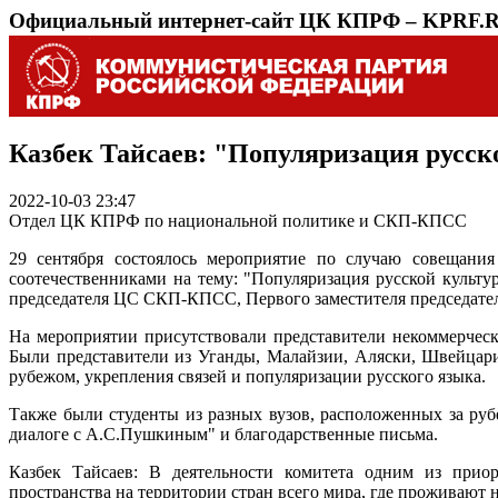
Официальный интернет-сайт ЦК КПРФ – KPRF.
Казбек Тайсаев: "Популяризация русск
2022-10-03 23:47
Отдел ЦК КПРФ по национальной политике и СКП-КПСС
29 сентября состоялось мероприятие по случаю совещания
соотечественниками на тему: "Популяризация русской культ
председателя ЦС СКП-КПСС, Первого заместителя председател
На мероприятии присутствовали представители некоммерчес
Были представители из Уганды, Малайзии, Аляски, Швейцари
рубежом, укрепления связей и популяризации русского языка.
Также были студенты из разных вузов, расположенных за руб
диалоге с А.С.Пушкиным" и благодарственные письма.
Казбек Тайсаев: В деятельности комитета одним из приор
пространства на территории стран всего мира, где проживают 