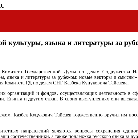
RU
ой культуры, языка и литературы за руб
 Комитета Государственной Думы по делам Содружества Не
уры, языка и литературы за рубежом: новые векторы и смыслы
я Комитета ГД по делам СНГ Казбека Куцуковича Тайсаева.
ких организаций и фондов, осуществляющих деятельность в сф
и, Египта и других стран. В своих выступлениях они высказа
ежом. Казбек Куцукович Тайсаев торжественно вручил им пособи
итетных направлений являются вопросы сохранения единого
наши соотечественники, а также поддержка русского языка за ру