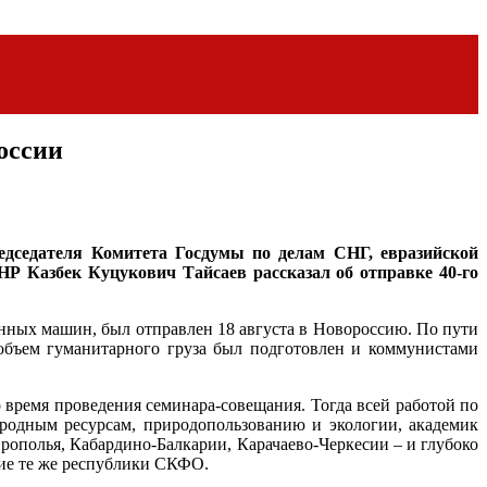
оссии
дседателя Комитета Госдумы по делам СНГ, евразийской
Р Казбек Куцукович Тайсаев рассказал об отправке 40-го
нных машин, был отправлен 18 августа в Новороссию. По пути
 объем гуманитарного груза был подготовлен и коммунистами
время проведения семинара-совещания. Тогда всей работой по
родным ресурсам, природопользованию и экологии, академик
полья, Кабардино-Балкарии, Карачаево-Черкесии – и глубоко
тие те же республики СКФО.