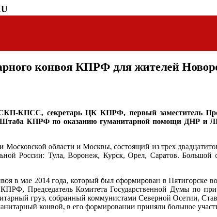
RU
итарного конвоя КПРФ для жителей Новор
 СКП-КПСС, секретарь ЦК КПРФ, первый заместитель Пре
ь Штаба КПРФ по оказанию гуманитарной помощи ДНР и ЛН
и Московской области и Москвы, состоящий из трех двадцатито
ьной России: Тула, Воронеж, Курск, Орел, Саратов. Большой
оя в мае 2014 года, который был сформирован в Пятигорске во 
К КПРФ, Председатель Комитета Государственной Думы по при
тарный груз, собранный коммунистами Северной Осетии, Ставро
уманитарный конвой, в его формировании приняли большое учас