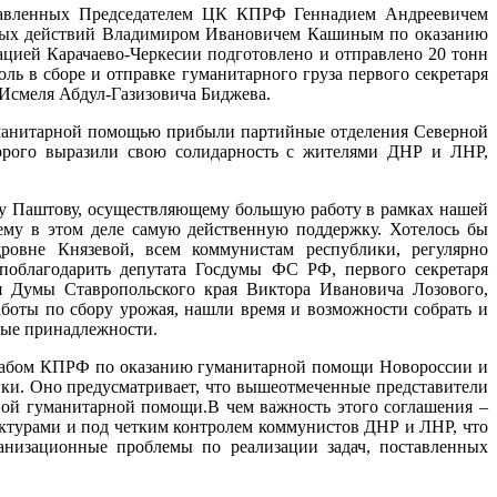
тавленных Председателем ЦК КПРФ Геннадием Андреевичем
тных действий Владимиром Ивановичем Кашиным по оказанию
цией Карачаево-Черкесии подготовлено и отправлено 20 тонн
ь в сборе и отправке гуманитарного груза первого секретаря
Исмеля Абдул-Газизовича Биджева.
 гуманитарной помощью прибыли партийные отделения Северной
торого выразили свою солидарность с жителями ДНР и ЛНР,
чу Паштову, осуществляющему большую работу в рамках нашей
му в этом деле самую действенную поддержку. Хотелось бы
ровне Князевой, всем коммунистам республики, регулярно
облагодарить депутата Госдумы ФС РФ, первого секретаря
я Думы Ставропольского края Виктора Ивановича Лозового,
аботы по сбору урожая, нашли время и возможности собрать и
ные принадлежности.
табом КПРФ по оказанию гуманитарной помощи Новороссии и
и. Оно предусматривает, что вышеотмеченные представители
ой гуманитарной помощи.В чем важность этого соглашения –
ктурами и под четким контролем коммунистов ДНР и ЛНР, что
анизационные проблемы по реализации задач, поставленных