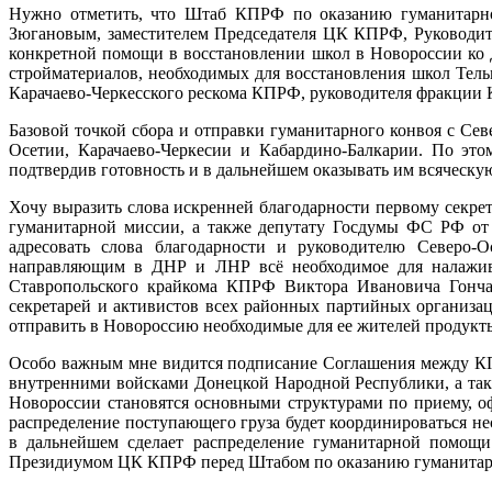
Нужно отметить, что Штаб КПРФ по оказанию гуманитарн
Зюгановым, заместителем Председателя ЦК КПРФ, Руководи
конкретной помощи в восстановлении школ в Новороссии ко 
стройматериалов, необходимых для восстановления школ Тель
Карачаево-Черкесского рескома КПРФ, руководителя фракции
Базовой точкой сбора и отправки гуманитарного конвоя с Се
Осетии, Карачаево-Черкесии и Кабардино-Балкарии. По эт
подтвердив готовность и в дальнейшем оказывать им всяческу
Хочу выразить слова искренней благодарности первому секр
гуманитарной миссии, а также депутату Госдумы ФС РФ от
адресовать слова благодарности и руководителю Северо-
направляющим в ДНР и ЛНР всё необходимое для налажива
Ставропольского крайкома КПРФ Виктора Ивановича Гончар
секретарей и активистов всех районных партийных организац
отправить в Новороссию необходимые для ее жителей продукт
Особо важным мне видится подписание Соглашения между К
внутренними войсками Донецкой Народной Республики, а та
Новороссии становятся основными структурами по приему, 
распределение поступающего груза будет координироваться 
в дальнейшем сделает распределение гуманитарной помощи
Президиумом ЦК КПРФ перед Штабом по оказанию гуманитар