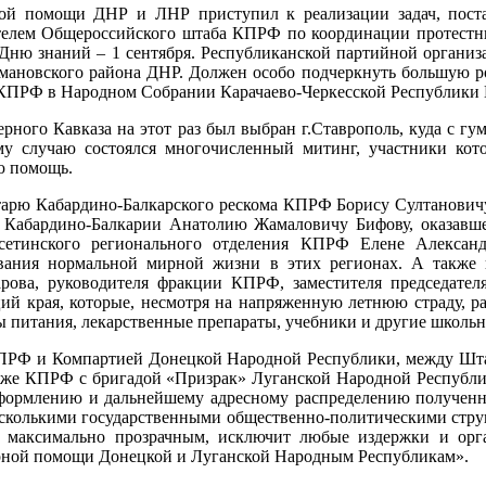
ой помощи ДНР и ЛНР приступил к реализации задач, пос
телем Общероссийского штаба КПРФ по координации протес
Дню знаний – 1 сентября. Республиканской партийной организа
мановского района ДНР. Должен особо подчеркнуть большую рол
 КПРФ в Народном Собрании Карачаево-Черкесской Республики 
верного Кавказа на этот раз был выбран г.Ставрополь, куда с
ому случаю состоялся многочисленный митинг, участники ко
ю помощь.
етарю Кабардино-Балкарского рескома КПРФ Борису Султанови
 Кабардино-Балкарии Анатолию Жамаловичу Бифову, оказавше
Осетинского регионального отделения КПРФ Елене Александ
ния нормальной мирной жизни в этих регионах. А также п
ова, руководителя фракции КПРФ, заместителя председател
ий края, которые, несмотря на напряженную летнюю страду, р
ы питания, лекарственные препараты, учебники и другие школь
ПРФ и Компартией Донецкой Народной Республики, между Ш
кже КПРФ с бригадой «Призрак» Луганской Народной Республик
оформлению и дальнейшему адресному распределению полученн
несколькими государственными общественно-политическими стру
 максимально прозрачным, исключит любые издержки и орг
ной помощи Донецкой и Луганской Народным Республикам».