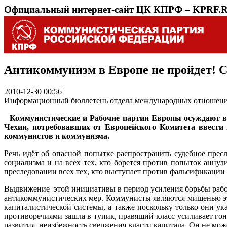
Официальный интернет-сайт ЦК КПРФ – KPRF.
Антикоммунизм в Европе не пройдет! С
2010-12-30 00:56
Информационный бюллетень отдела международных отношен
Коммунистические и Рабочие партии Европы осуждают во
Чехии, потребовавших от Европейского Комитета ввести п
коммунистов и коммунизма.
Речь идёт об опасной попытке распространить судебное прес
социализма и на всех тех, кто борется против попыток аннул
преследовании всех тех, кто выступает против фальсификаци
Выдвижение этой инициативы в период усиления борьбы рабоч
антикоммунистических мер. Коммунисты являются мишенью эти
капиталистической системы, а также поскольку только они у
противоречиями зашла в тупик, правящий класс усиливает го
развития, неизбежность свержения власти капитала. Он не мож