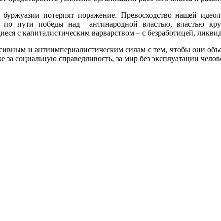
буржуазии потерпят поражение. Превосходство нашей идеоло
о пути победы над антинародной властью, властью круп
иеся с капиталистическим варварством – с безработицей, ликви
сивным и антиимпериалистическим силам с тем, чтобы они объе
же за социальную справедливость, за мир без эксплуатации челов