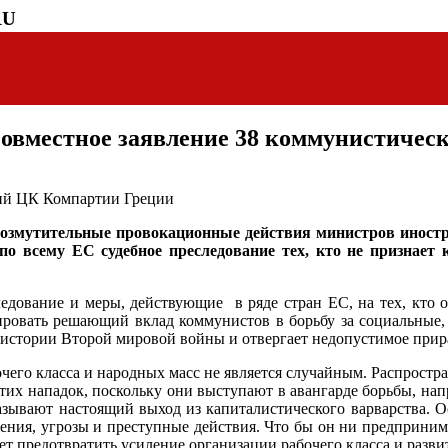
RU
овместное заявление 38 коммунистичес
ий ЦК Компартии Греции
змутительные провокационные действия министров иностр
о всему ЕС судебное преследование тех, кто не признает
ледование и меры, действующие в ряде стран ЕС, на тех, кто о
ировать решающий вклад коммунистов в борьбу за социальные, 
и истории Второй мировой войны и отвергает недопустимое при
его класса и народных масс не является случайным. Распростр
х нападок, поскольку они выступают в авангарде борьбы, напр
казывают настоящий выход из капиталистического варварства. О
нения, угрозы и преступные действия. Что бы он ни предприним
ет предотвратить усиление организации рабочего класса и разв