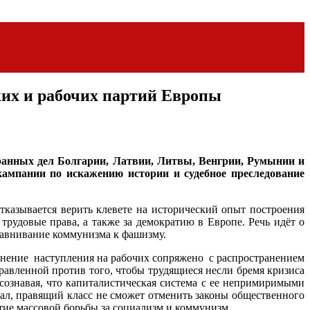
ких и рабочих партий Европы
анных дел Болгарии, Латвии, Литвы, Венгрии, Румынии и
 кампании по искажению истории и судебное преследование
тказывается верить клевете на исторический опыт построения
трудовые права, а также за демократию в Европе. Речь идёт о
равнивание коммунизма к фашизму.
анение наступления на рабочих сопряжено с распространением
авленной против того, чтобы трудящиеся несли бремя кризиса
сознавая, что капиталистическая система с ее непримиримыми
ал, правящий класс не сможет отменить законы общественного
итие массовой борьбы за социализм и коммунизм.