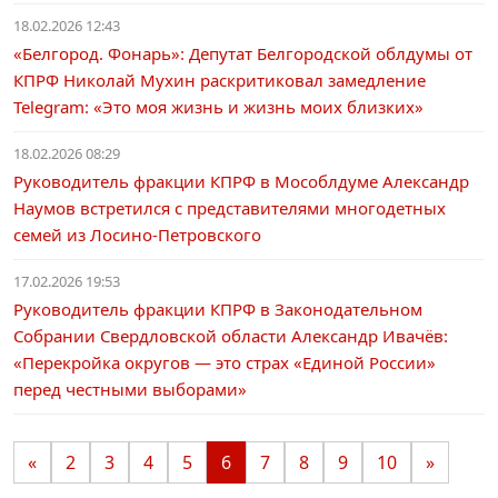
18.02.2026 12:43
«Белгород. Фонарь»: Депутат Белгородской облдумы от
КПРФ Николай Мухин раскритиковал замедление
Telegram: «Это моя жизнь и жизнь моих близких»
18.02.2026 08:29
Руководитель фракции КПРФ в Мособлдуме Александр
Наумов встретился с представителями многодетных
семей из Лосино-Петровского
17.02.2026 19:53
Руководитель фракции КПРФ в Законодательном
Собрании Свердловской области Александр Ивачёв:
«Перекройка округов — это страх «Единой России»
перед честными выборами»
«
2
3
4
5
6
7
8
9
10
»