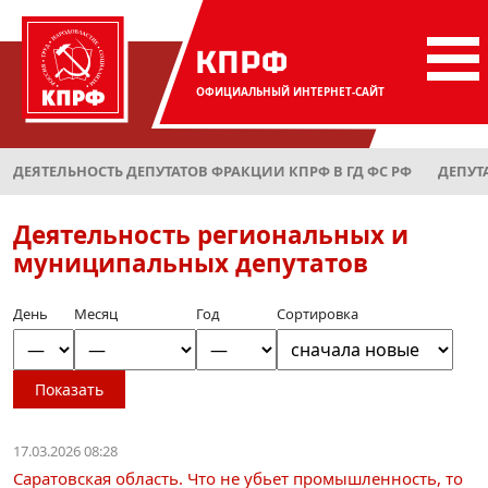
КПРФ
ОФИЦИАЛЬНЫЙ
ИНТЕРНЕТ-САЙТ
ДЕЯТЕЛЬНОСТЬ ДЕПУТАТОВ ФРАКЦИИ КПРФ В ГД ФС РФ
ДЕПУТ
Деятельность региональных и
муниципальных депутатов
День
Месяц
Год
Сортировка
Показать
17.03.2026 08:28
Саратовская область. Что не убьет промышленность, то