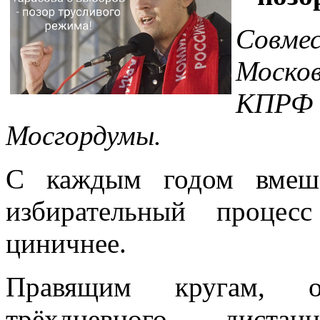
Совм
Моско
КПРФ 
Мосгордумы.
С каждым годом вмеша
избирательный процес
циничнее.
Правящим кругам, о
трёхдневного, диста