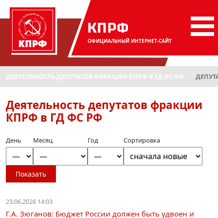
КПРФ
ОФИЦИАЛЬНЫЙ
ИНТЕРНЕТ-САЙТ
ДЕЯТЕЛЬНОСТЬ ДЕПУТАТОВ ФРАКЦИИ КПРФ В ГД ФС РФ
ДЕПУТ
Деятельность депутатов фракции
КПРФ в ГД ФС РФ
День
Месяц
Год
Сортировка
Показать
23.06.2026 14:03
Г.А. Зюганов: Бюджет России должен быть удвоен и