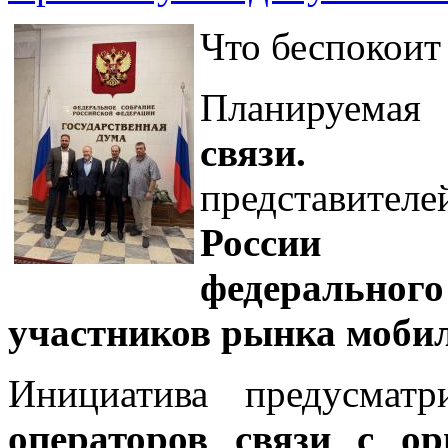
Что беспокоит
Планируе
связи.
П
представите
России п
федерально
участников рынка мобил
Инициатива предусмат
операторов связи с о