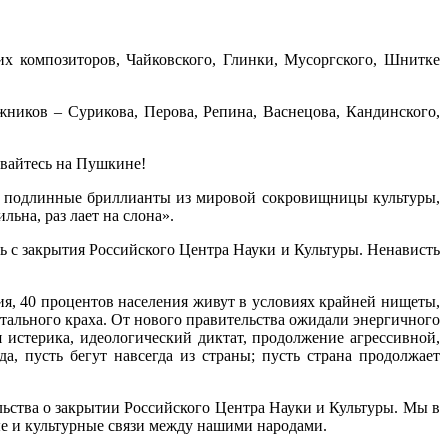
их композиторов, Чайковского, Глинки, Мусоргского, Шнитке
ников – Сурикова, Перова, Репина, Васнецова, Кандинского,
ывайтесь на Пушкине!
ая подлинные бриллианты из мировой сокровищницы культуры,
ьна, раз лает на слона».
ь с закрытия Российского Центра Науки и Культуры. Ненависть
ия, 40 процентов населения живут в условиях крайней нищеты,
тального краха. От нового правительства ожидали энергичного
 истерика, идеологический диктат, продолжение агрессивной,
, пусть бегут навсегда из страны; пусть страна продолжает
ства о закрытии Российского Центра Науки и Культуры. Мы в
ые и культурные связи между нашими народами.