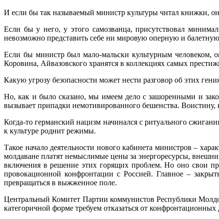
И если бы так называемый министр культуры читал книжки, он 
Если бы у него, у этого самозванца, присутствовал минима
невозможно представить себе ни мировую оперную и балетную
Если бы министр был мало-мальски культурным человеком, о
Коровина, Айвазовского хранятся в коллекциях самых престиж
Какую угрозу безопасности может нести разговор об этих гени
Но, как и было сказано, мы имеем дело с зашоренными и за
вызывает припадки немотивированного бешенства. Воистину, ка
Когда-то германский нацизм начинался с ритуального сжигани
к культуре роднит режимы.
Такое начало деятельности нового кабинета министров – хара
молдаване платят немыслимые цены за энергоресурсы, внешний
включения в решение этих горящих проблем. Но оно свои при
провокационной конфронтации с Россией. Главное – закрыть
превращаться в выжженное поле.
Центральный Комитет Партии коммунистов Республики Молдов
категоричной форме требуем отказаться от конфронтационных 