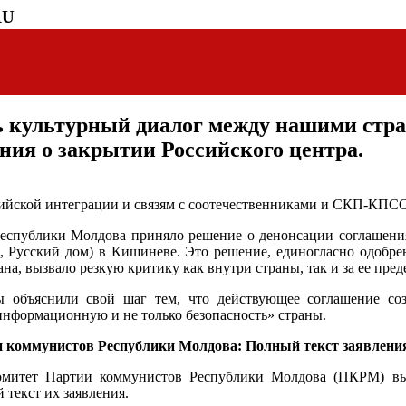
RU
ть культурный диалог между нашими ст
ия о закрытии Российского центра.
ийской интеграции и связям с соотечественниками и СКП-КПС
еспублики Молдова приняло решение о денонсации соглашения
 Русский дом) в Кишиневе. Это решение, единогласно одобре
а, вызвало резкую критику как внутри страны, так и за ее пред
 объяснили свой шаг тем, что действующее соглашение соз
формационную и не только безопасность» страны.
 коммунистов Республики Молдова: Полный текст заявлени
митет Партии коммунистов Республики Молдова (ПКРМ) выс
 текст их заявления.