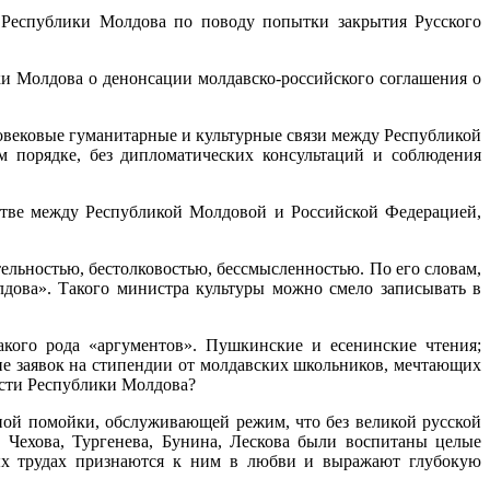
еспублики Молдова по поводу попытки закрытия Русского
и Молдова о денонсации молдавско-российского соглашения о
говековые гуманитарные и культурные связи между Республикой
 порядке, без дипломатических консультаций и соблюдения
стве между Республикой Молдовой и Российской Федерацией,
льностью, бестолковостью, бессмысленностью. По его словам,
дова». Такого министра культуры можно смело записывать в
акого рода «аргументов». Пушкинские и есенинские чтения;
ие заявок на стипендии от молдавских школьников, мечтающих
ости Республики Молдова?
ной помойки, обслуживающей режим, что без великой русской
, Чехова, Тургенева, Бунина, Лескова были воспитаны целые
ных трудах признаются к ним в любви и выражают глубокую