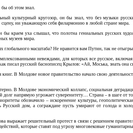
бы об этом знал.
льный культурный кругозор, он бы знал, что без музыки русск
 сцену, ни уважающую себя филармонию в любой стране мира.
н бы краем уха слышал, что полотна гениальных русских худож
ных музеев мира.
ях глобального масштаба? Не нравится вам Путин, так не отыгр
комплексованными невеждами, для которых все русское, включ
к писал русский баснописец Крылов: «Ай, Моська, знать она сил
я книг. В Молдове новое правительство начало свою деятельност
ктерно. В Молдове экономический коллапс, социальная деградац
 долг напрямую угрожает суверенитету… Страна – в шаге от то
оритеты обозначило – искоренение культуры, геополитическая
 Русский дом, а сограждане пусть умирают от голода и холода
а выражает решительный протест в связи с решением правитель
действий, которые ставят под угрозу многовековые гуманитарн