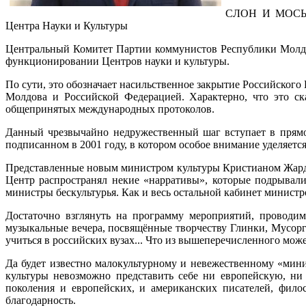
СЛОН И МОСЬКА!
Центра Науки и Культуры
Центральный Комитет Партии коммунистов Республики Молдов
функционировании Центров науки и культуры.
По сути, это обозначает насильственное закрытие Российског
Молдова и Российской Федерацией. Характерно, что это ск
общепринятых международных протоколов.
Данный чрезвычайно недружественный шаг вступает в прямо
подписанном в 2001 году, в котором особое внимание уделяет
Представленные новым министром культуры Кристианом Жардан
Центр распространял некие «нарративы», которые подрывал
министры бескультурья. Как и весь остальной кабинет министр
Достаточно взглянуть на программу мероприятий, проводим
музыкальные вечера, посвящённые творчеству Глинки, Мусорг
учиться в российских вузах... Что из вышеперечисленного мо
Да будет известно малокультурному и невежественному «мин
культуры невозможно представить себе ни европейскую, ни 
поколения и европейских, и американских писателей, фил
благодарность.