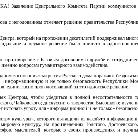
 Заявление Центрального Комитета Партии коммунистов Р
а с негодованием отмечает решение правительства Республик
о Центра, который на протяжении десятилетий поддерживал мно
андальное и неумное решение было принято в одностороннем
е противоречие с Базовым договором о дружбе и сотрудниче
ся именно вопросам гуманитарного взаимодействия.
ом «основания» закрытия Русского дома поражают бездоказате
и «информационную и не только безопасность Республики Мол
ов, единогласно проголосовавший за это идиотское решение.
ых Центром, чтобы убедиться в полной несостоятельности т
ского, Чайковского; дискуссии о творчестве Высоцкого; изучен
жет источать угрозу для «информационной и не только» безопасн
истру культуры», которого вытащили из какой-то информацион
мировую культуру. На произведениях Толстого, Достоевского
ософов, мыслителей, которые в своих произведениях и науч