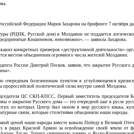
ва.
ссийской Федерации Мария Захарова на брифинге 7 октября да
туры (РЦНК, Русский дом) в Молдавии не поддается логическо
 предпринятые Кишиневом, невозможно», — заявила Захарова.
никаких конкретных примеров «деструктивной деятельности» ор
яется местом объединения огромного числа жителей Молдавии.
идента России Дмитрий Песков, заявив, что закрытие Русского 
аны».
о очередным болезненным пунктом в углубляющемся кризис
ны пророссийской политической силы внутри самой Молдовы.
дседателя ЦС СКП-КПСС, Первый заместитель председателя Ком
овы о закрытии Русского дома — это очередной шаг в русле ру
огих из которых Центр был окном в мир русского языка, кул
ультурные связи, которые столетиями объединяли наши народы.
какой ценой наши народы вместе ковали Победу в Великой Отеч
х в рядах Красной Армии за освобождение своей земли от ф
Антон Ласло. Топчут священную память о Ясско-Кишиневской 