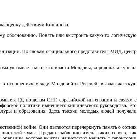
ла оценку действиям Кишинева.
му обоснованию. Понять или выстроить какую-то логическую
ганизации. По словам официального представителя МИД, центр
дома указывает на то, что власти Молдовы, «продолжая курс на
е в отношениях между Молдовой и Россией, вызвав жесткую
итета ГД по делам СНГ, евразийской интеграции и связям с
софобской политики нынешнего кишиневского руководства. Это
ьтуры и образования. Здесь тысячи молодых людей получали
ественной войне. Они пытаются перечеркнуть память о сотнях
ашистской чумы. Предают забвению имена таких героев, как
операции, которая выжгла нацистскую нечисть с территории