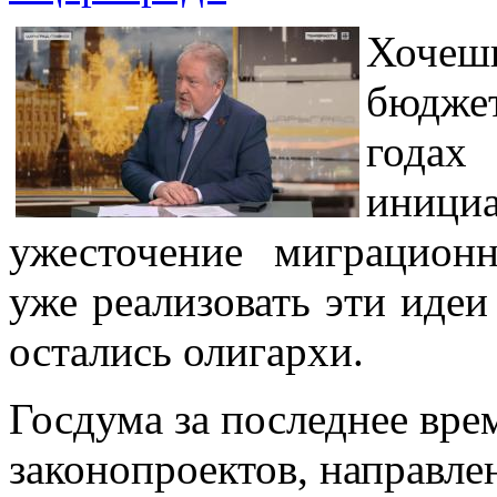
Хочешь
бюдже
года
иниц
ужесточение миграционн
уже реализовать эти идеи
остались олигархи.
Госдума за последнее вре
законопроектов, направле