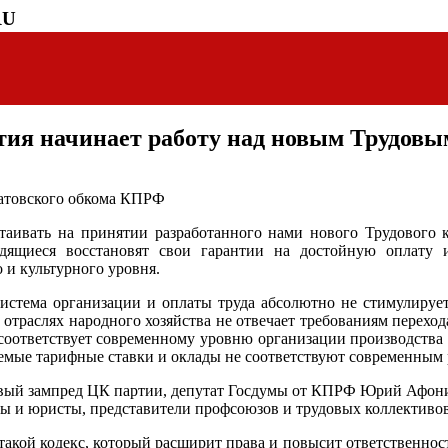
RU
тия начинает работу над новым Трудовы
ратовского обкома КПРФ
аивать на принятии разработанного нами нового Трудового к
удящиеся восстановят свои гарантии на достойную оплату 
 и культурного уровня.
стема организации и оплаты труда абсолютно не стимулирует
 отраслях народного хозяйства не отвечает требованиям перехо
соответствует современному уровню организации производства
яемые тарифные ставки и оклады не соответствуют современным 
вый зампред ЦК партии, депутат Госдумы от КПРФ Юрий Афонин, 
ы и юристы, представители профсоюзов и трудовых коллективов
такой кодекс, который расширит права и повысит ответственно