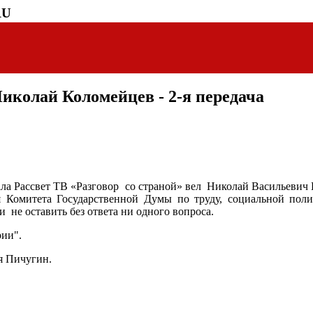
RU
Николай Коломейцев - 2-я передача
ала Рассвет ТВ «Разговор со страной» вел Николай Васильеви
 Комитета Государственной Думы по труду, социальной поли
 не оставить без ответа ни одного вопроса.
рии".
я Пичугин.