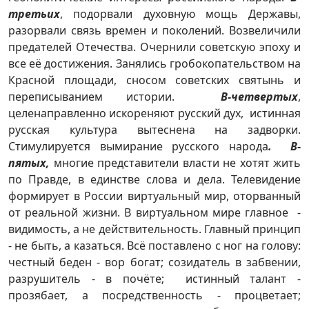
третьих
, подорвали духовную мощь Державы,
разорвали связь времен и поколений. Возвеличили
предателей Отечества. Очернили советскую эпоху и
все её достижения. Занялись гробокопательством на
Красной площади, сносом советских святынь и
переписыванием истории.
В-четвертых
,
целенаправленно искореняют русский дух, истинная
русская культура вытеснена на задворки.
Стимулируется вымирание русского народа
. В-
пятых,
многие представители власти не хотят жить
по Правде, в единстве слова и дела. Телевидение
формирует в России виртуальный мир, оторванный
от реальной жизни. В виртуальном мире главное -
видимость, а не действительность. Главный принцип
- не быть, а казаться. Всё поставлено с ног на голову:
честный беден - вор богат; созидатель в забвении,
разрушитель - в почёте; истинный талант -
прозябает, а посредственность - процветает;