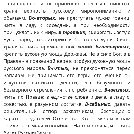
национальности, не принижая своего достоинства,
храня верность русскому миропониманию и
обычаям
. Во-вторых,
не преступать чужих границ,
жить в ладу с соседями, а при необходимости
принуждать их к миру.
В-третьих,
сберегать Святую
Русь: народ, территорию и богатства души. Свято
хранить связь времен и поколений.
В-четвертых,
крепить духовную мощь Державы. Не в силе Бог, а в
Правде - в праведной вере в особую духовную мощь
русского народа.
В-пятых,
не преклоняться перед
Западом. Не принимать его веры, его учения об
искусстве наживать деньги, его безумного и
безмерного стремления к потреблению.
В-шестых,
жить по Правде: в единстве слова и дела, в ладу с
совестью, в разумном достатке.
В-седьмых,
давать
решительный отпор захватчикам, беспощадно
карать предателей Отечества. Кто с мячом к нам
придет - от меча и погибнет. На том стояла, и стоять
будет Русская Земля!