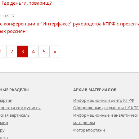
 Где деньги, товарищ?
11 09:37
сс-конференции в "Интерфаксе" руководства КПРФ с презен
ых россиян"
1
2
3
4
5
»
НЫЕ РАЗДЕЛЫ
АРХИВ МАТЕРИАЛОВ
партии
Информационный центр КПРФ
 борются коммунисты
Официальные документы ЦК КП
ская вертикаль
Информационные и аналитическ
 мир
материалы
ору
Фоторепортажи
тека