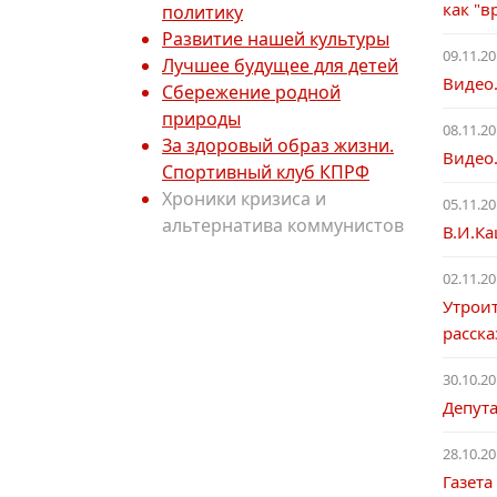
как "в
политику
Развитие нашей культуры
09.11.20
Лучшее будущее для детей
Видео
Сбережение родной
природы
08.11.20
За здоровый образ жизни.
Видео.
Спортивный клуб КПРФ
Хроники кризиса и
05.11.20
альтернатива коммунистов
В.И.Ка
02.11.20
Утроит
расск
30.10.20
Депут
28.10.20
Газет