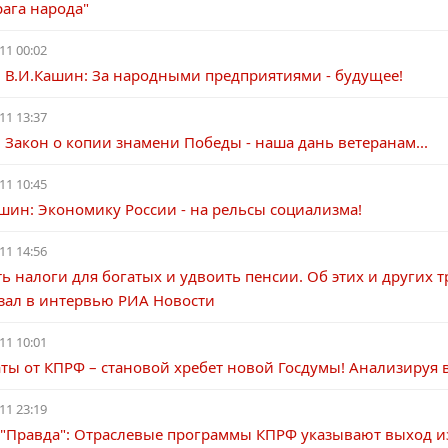
рага народа"
11 00:02
. В.И.Кашин: За народными предприятиями - будущее!
11 13:37
 Закон о копии знамени Победы - наша дань ветеранам...
11 10:45
шин: Экономику России - на рельсы социализма!
11 14:56
ь налоги для богатых и удвоить пенсии. Об этих и других
азал в интервью РИА Новости
11 10:01
аты от КПРФ – становой хребет новой Госдумы! Анализируя
11 23:19
а "Правда": Отраслевые программы КПРФ указывают выход и