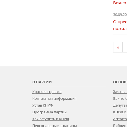
Видео.
30.09.20
О пре
пожил
«
О ПАРТИИ
ОСНОВ
Краткая справка
Жизнь 
Контактная информация
За что
Устав КПРФ
Депутат
Программа партии
КПРФ и
Как вступить в КПРФ
Агитат
Персональные страницы
Библио