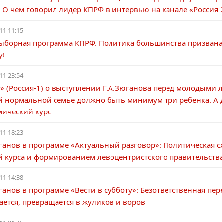
 О чем говорил лидер КПРФ в интервью на канале «Россия 
11 11:15
ыборная программа КПРФ. Политика большинства призвана 
у!
11 23:54
» (Россия-1) о выступлении Г.А.Зюганова перед молодыми 
й нормальной семье должно быть минимум три ребенка. А д
мический курс
11 18:23
ганов в программе «Актуальный разговор»: Политическая с
й курса и формированием левоцентристского правительств
11 14:38
ганов в программе «Вести в субботу»: Безответственная пе
ается, превращается в жуликов и воров