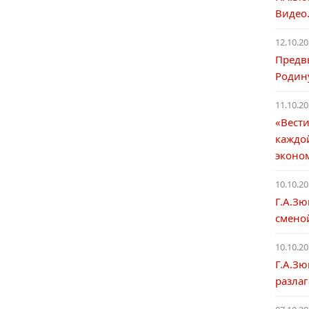
Видео.
12.10.20
Предв
Родин
11.10.20
«Вести
каждо
эконо
10.10.20
Г.А.Зю
смено
10.10.20
Г.А.Зю
разлаг