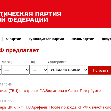
ТИЧЕСКАЯ ПАРТИЯ
ОЙ ФЕДЕРАЦИИ
О партии
Руководители партии
Жизнь партии
Депут
Ф предлагает
Месяц
Год
Сортировка
Показать
11 15:43
ия» (ТВЦ) о встречах Г.А.Зюганова в Санкт-Петербурге
11 03:15
тарь ЦК КПРФ Н.В.Арефьев: После прихода КПРФ к власти с