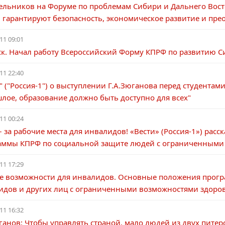
ельников на Форуме по проблемам Сибири и Дальнего Восто
 гарантируют безопасность, экономическое развитие и пре
11 09:01
ск. Начал работу Всероссийский Форму КПРФ по развитию С
11 22:40
" ("Россия-1") о выступлении Г.А.Зюганова перед студент
лое, образование должно быть доступно для всех"
11 00:24
 за рабочие места для инвалидов! «Вести» (Россия-1») рас
аммы КПРФ по социальной защите людей с ограниченными
11 17:29
е возможности для инвалидов. Основные положения прогр
идов и других лиц с ограниченными возможностями здоро
11 16:32
ганов: Чтобы управлять страной, мало людей из двух питер