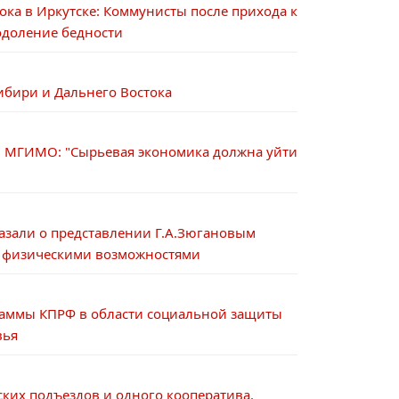
ка в Иркутске: Коммунисты после прихода к
одоление бедности
ибири и Дальнего Востока
ами МГИМО: "Сырьевая экономика должна уйти
сказали о представлении Г.А.Зюгановым
 физическими возможностями
аммы КПРФ в области социальной защиты
вья
ских подъездов и одного кооператива.