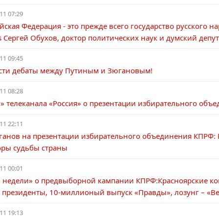
11 07:29
йская Федерация - это прежде всего государство русского на
s Сергей Обухов, доктор политических наук и думский депут
11 09:45
сти дебаты между Путиным и Зюгановым!
11 08:28
и» телеканала «Россия» о презентации избирательного объ
11 22:11
ганов на презентации избирательного объединения КПРФ: Р
оры судьбы страны
11 00:01
и недели» о предвыборной кампании КПРФ:Красноярские к
 президенты, 10-миллионый выпуск «Правды», лозунг – «Ве
11 19:13