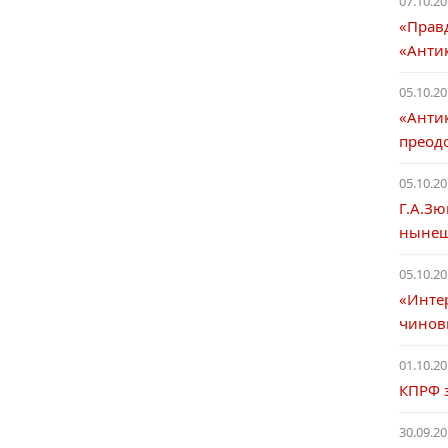
07.10.20
«Прав
«Анти
05.10.20
«Анти
преод
05.10.20
Г.А.Зю
нынеш
05.10.20
«Инте
чинов
01.10.20
КПРФ 
30.09.20