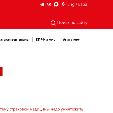
Eng / Espa
Поиск по сайту
атская вертикаль
КПРФ и мир
Агитатору
истему страховой медицины надо уничтожить