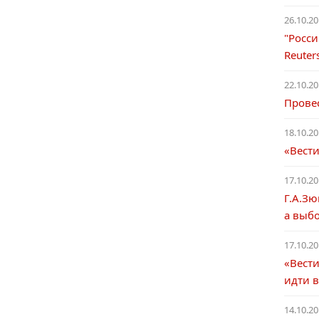
26.10.20
"Росси
Reuter
22.10.20
Прове
18.10.20
«Вест
17.10.20
Г.А.Зю
а выб
17.10.20
«Вест
идти в
14.10.20