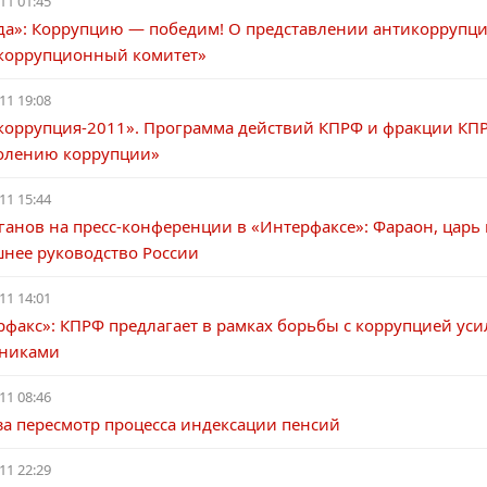
11 01:45
да»: Коррупцию — победим! О представлении антикоррупц
коррупционный комитет»
11 19:08
коррупция-2011». Программа действий КПРФ и фракции КП
олению коррупции»
11 15:44
ганов на пресс-конференции в «Интерфаксе»: Фараон, царь
нее руководство России
11 14:01
рфакс»: КПРФ предлагает в рамках борьбы с коррупцией ус
никами
11 08:46
за пересмотр процесса индексации пенсий
11 22:29