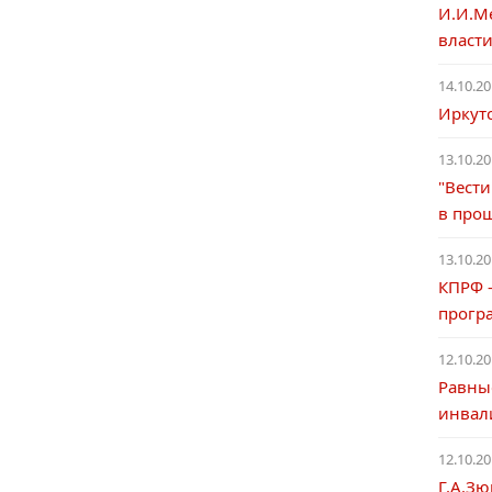
И.И.М
власти
14.10.20
Иркут
13.10.20
"Вести
в прош
13.10.20
КПРФ –
прогр
12.10.20
Равны
инвал
12.10.20
Г.А.Зю