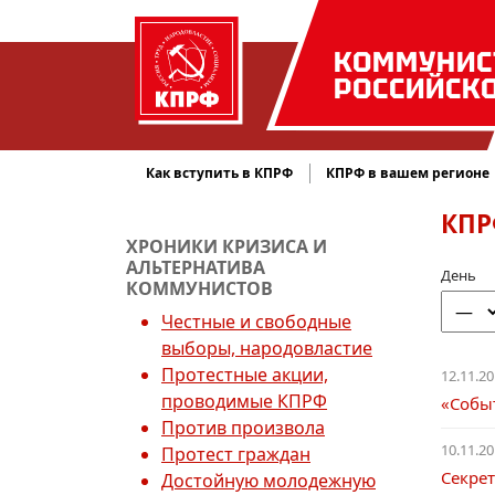
КОММУНИС
РОССИЙСК
Как вступить в КПРФ
КПРФ в вашем регионе
КПР
ХРОНИКИ КРИЗИСА И
АЛЬТЕРНАТИВА
День
КОММУНИСТОВ
Честные и свободные
выборы, народовластие
Протестные акции,
12.11.20
проводимые КПРФ
«Событ
Против произвола
10.11.20
Протест граждан
Секре
Достойную молодежную