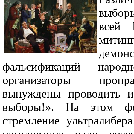
выборы
всей 
митинг
демон
фальсификаций народн
организаторы пропра
вынуждены проводить и
выборы!». На этом фо
стремление ультралибер
негодование ради воз