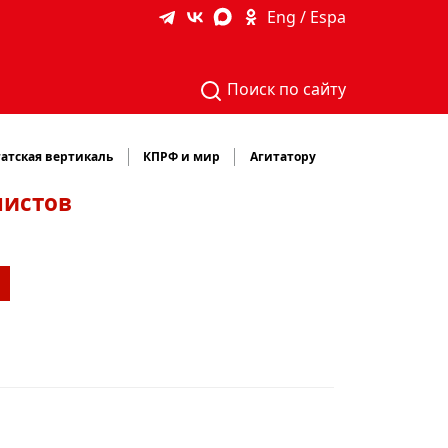
Eng / Espa
Поиск по сайту
атская вертикаль
КПРФ и мир
Агитатору
нистов