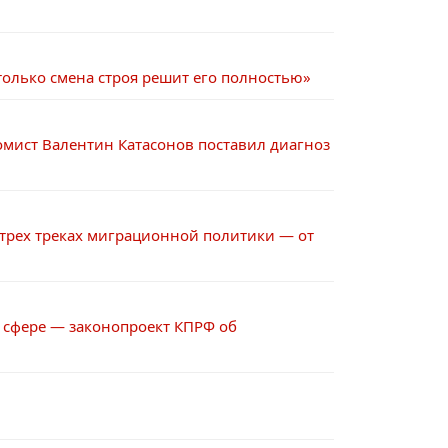
олько смена строя решит его полностью»
омист Валентин Катасонов поставил диагноз
О трех треках миграционной политики — от
 сфере — законопроект КПРФ об