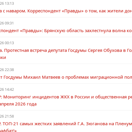
26 13:13
 с наваром. Корреспондент «Правды» о том, как жители донс
26 09:31
спондент «Правды»: Брянскую область захлестнула волна к
26 00:13
. Протестная встреча депутата Госдумы Сергея Обухова в Г
вки
26 22:38
ат Госдумы Михаил Матвеев о проблемах миграционной поли
26 14:42
: Мониторинг инцидентов ЖКХ в России и общественная ре
апреля 2026 года
26 21:58
 ТОП-21 самых жестких заявлений Г.А. Зюганова на Пленум
афбат!»