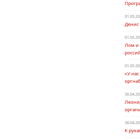
Прогр
01.05.20
Денис
01.05.20
Лом и 
росси
01.05.20
«У нас
оргна
30.04.20
Леони
орган
30.04.20
К рук