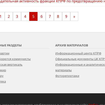
одательная активность фракции КПРФ по предотвращению
1
2
3
4
5
6
7
8
9
»
НЫЕ РАЗДЕЛЫ
АРХИВ МАТЕРИАЛОВ
партии
Информационный центр КПРФ
 борются коммунисты
Официальные документы ЦК КП
ская вертикаль
Информационные и аналитическ
 мир
материалы
ору
Фоторепортажи
тека
ьзовании материалов, опубликованных на страницах сайта
kprf.ru
, сс