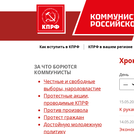
КОММУНИС
РОССИЙСК
Как вступить в КПРФ
КПРФ в вашем регионе
Хро
ЗА ЧТО БОРЮТСЯ
КОММУНИСТЫ
День
Честные и свободные
выборы, народовластие
Протестные акции,
15.05.20
проводимые КПРФ
К рук
Против произвола
Протест граждан
14.05.20
Достойную молодежную
Эконом
политику