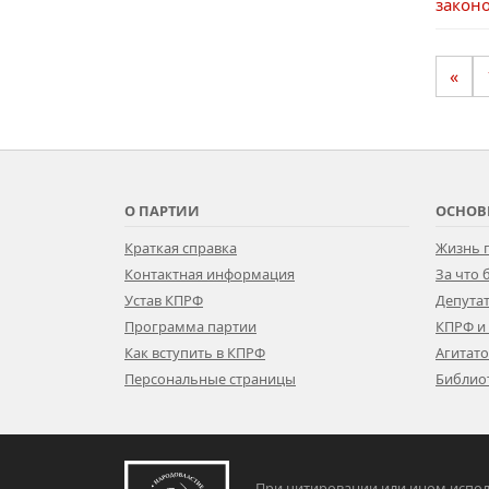
закон
«
О ПАРТИИ
ОСНОВ
Краткая справка
Жизнь 
Контактная информация
За что
Устав КПРФ
Депутат
Программа партии
КПРФ и
Как вступить в КПРФ
Агитат
Персональные страницы
Библио
При цитировании или ином испол