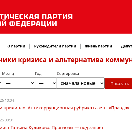
ТИЧЕСКАЯ ПАРТИЯ
ОЙ ФЕДЕРАЦИИ
О партии
Руководители партии
Жизнь партии
Депут
ники кризиса и альтернатива комму
Месяц
Год
Сортировка
Показать
26 10:04
ам прилипло. Антикоррупционная рубрика газеты «Правда»
26 00:01
ист Татьяна Куликова: Прогнозы — под запрет