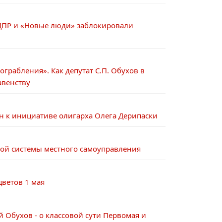
 ЛДПР и «Новые люди» заблокировали
ограбления». Как депутат С.П. Обухов в
авенству
ян к инициативе олигарха Олега Дерипаски
вой системы местного самоуправления
цветов 1 мая
 Обухов - о классовой сути Первомая и