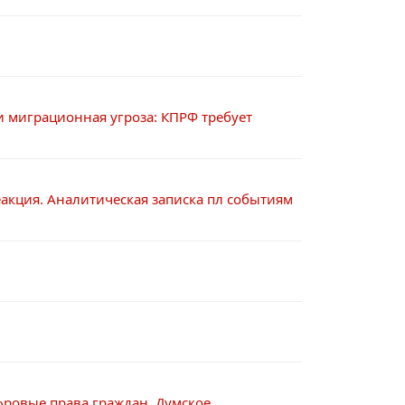
и миграционная угроза: КПРФ требует
акция. Аналитическая записка пл событиям
фровые права граждан. Думское