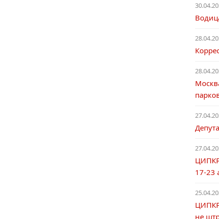
30.04.20
Водица
28.04.20
Корре
28.04.20
Москва
парко
27.04.20
Депут
27.04.20
ЦИПКР
17-23 
25.04.20
ЦИПКР.
не штр