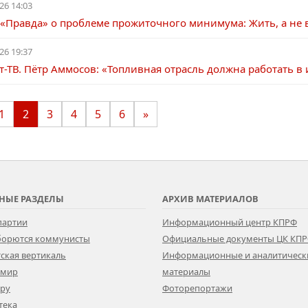
26 14:03
а «Правда» о проблеме прожиточного минимума: Жить, а не
26 19:37
т-ТВ. Пётр Аммосов: «Топливная отрасль должна работать в 
1
2
3
4
5
6
»
НЫЕ РАЗДЕЛЫ
АРХИВ МАТЕРИАЛОВ
партии
Информационный центр КПРФ
 борются коммунисты
Официальные документы ЦК КП
ская вертикаль
Информационные и аналитическ
 мир
материалы
ору
Фоторепортажи
тека