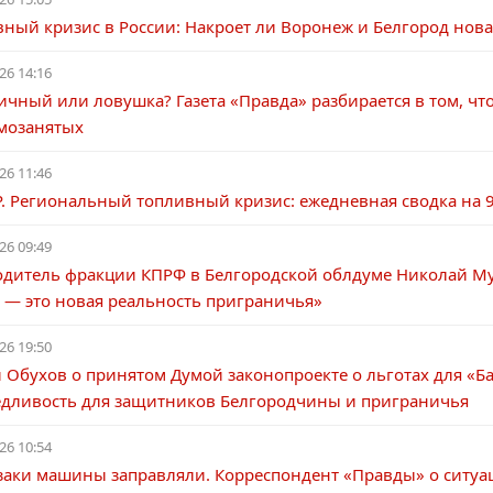
ный кризис в России: Накроет ли Воронеж и Белгород нова
26 14:16
чный или ловушка? Газета «Правда» разбирается в том, чт
амозанятых
26 11:46
. Региональный топливный кризис: ежедневная сводка на 9
26 09:49
одитель фракции КПРФ в Белгородской облдуме Николай М
 — это новая реальность приграничья»
26 19:50
 Обухов о принятом Думой законопроекте о льготах для «Б
едливость для защитников Белгородчины и приграничья
26 10:54
азаки машины заправляли. Корреспондент «Правды» о ситуа