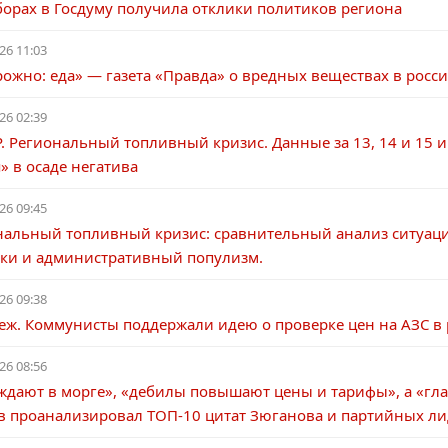
борах в Госдуму получила отклики политиков региона
26 11:03
ожно: еда» — газета «Правда» о вредных веществах в росс
26 02:39
. Региональный топливный кризис. Данные за 13, 14 и 15 
» в осаде негатива
26 09:45
нальный топливный кризис: сравнительный анализ ситуации
ски и административный популизм.
26 09:38
еж. Коммунисты поддержали идею о проверке цен на АЗС в
26 08:56
ждают в морге», «дебилы повышают цены и тарифы», а «гла
в проанализировал ТОП-10 цитат Зюганова и партийных ли