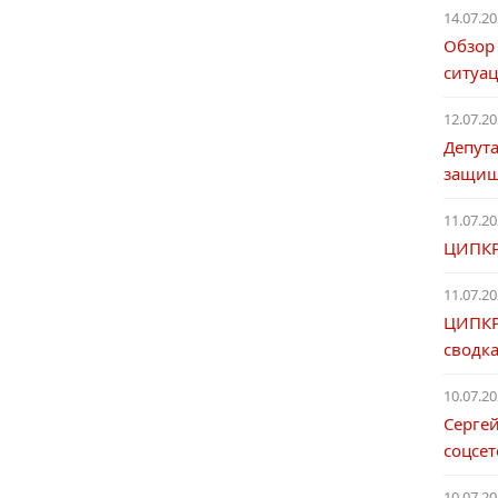
14.07.20
Обзор
ситуа
12.07.20
Депута
защищ
11.07.20
ЦИПКР:
11.07.20
ЦИПКР
сводка
10.07.20
Серге
соцсет
10.07.20