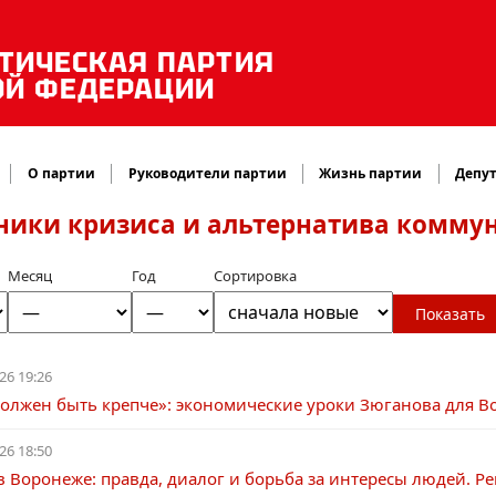
ТИЧЕСКАЯ ПАРТИЯ
ОЙ ФЕДЕРАЦИИ
О партии
Руководители партии
Жизнь партии
Депут
ники кризиса и альтернатива комму
Месяц
Год
Сортировка
Показать
26 19:26
должен быть крепче»: экономические уроки Зюганова для 
26 18:50
в Воронеже: правда, диалог и борьба за интересы людей. 