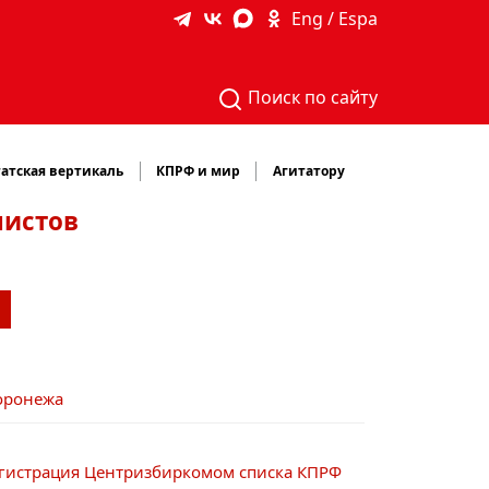
Eng / Espa
Поиск по сайту
атская вертикаль
КПРФ и мир
Агитатору
нистов
Воронежа
Регистрация Центризбиркомом списка КПРФ