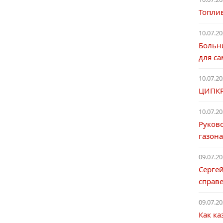
Топлив
10.07.20
Больни
для с
10.07.20
ЦИПКР
10.07.20
Руков
газона
09.07.20
Сергей
справ
09.07.20
Как к