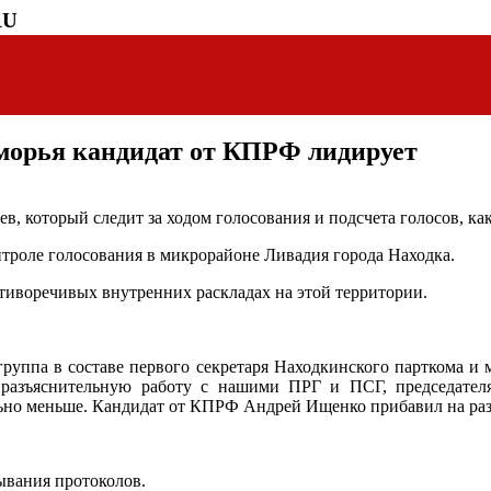
RU
иморья кандидат от КПРФ лидирует
в, который следит за ходом голосования и подсчета голосов, ка
нтроле голосования в микрорайоне Ливадия города Находка.
иворечивых внутренних раскладах на этой территории.
группа в составе первого секретаря Находкинского парткома и
 разъяснительную работу с нашими ПРГ и ПСГ, председател
ьно меньше. Кандидат от КПРФ Андрей Ищенко прибавил на разных
вания протоколов.