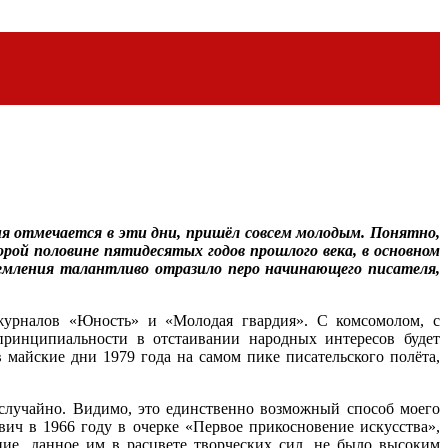
ия отмечается в эти дни, пришёл совсем молодым. Понятно,
орой половине пятидесятых годов прошлого века, в основном
ремления талантливо отразило перо начинающего писателя,
 журналов «Юность» и «Молодая гвардия». С комсомолом, с
принципиальности в отстаивании народных интересов будет
в майские дни 1979 года на самом пике писательского полёта,
 случайно. Видимо, это единственно возможный способ моего
ич в 1966 году в очерке «Первое прикосновение искусства»,
ние, данное им в расцвете творческих сил, не было высоким