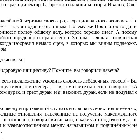
р от рака директор Тагарской сплавной конторы Иванов, Олег
аделённой чертами своего рода «рационального эгоизма». По
ком — так и подавно отличным. Почему же Прончатов тогда не
инесёт пользу общему делу, которое хорошо знает. А посему,
убоко порядочно и нравственно. За ним — явная готовность к
когда изобразил немало сцен, в которых мы видим поддержку
вом.
 Цукасовым:
ь здоровую инициативу? Помните, вы говорили давеча?
 есть предложение ускорить скорость лебёдочных тросов!» Вы
нициативного инженера, — вы смотрите на него и говорите: «А
м дурак, и трест дурак, и я, выходит, дурак, если не подумал о
ную школу и привыкший слушать и слышать своих подчинённых,
ательные отношения, нацеленные на получение максимального
 не искренен, говорит витиевато, с каким-то подтекстом, а не
ход к взаимоотношениям между начальником и подчинённым не
.