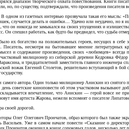
рялся диапазон творческого охвата повествования. Книги писа
ли, но, по существу, подтверждали, что произведения писателя 
 В одном из газетных интервью прозвучала такая его мысль: «
шек, случается делать и ошибки… Удачно или неудачно, но я ищу
, что он никогда не замыкался на своих упущениях и излишеств
. Он спешил работать, как будто бы предвидел, что судьба отме
ыло их богатство на положительных героев, несущих в себе з
ы. Писатель, несмотря на бытовавшее мнение литературных кр
амысел и содержание произведения, своих «любимцев» всегда пр
 участковый милиционер из сибирской деревни Кедровка Фёдор
 Вараксина, и тридцатилетний заместитель главного инженера с
ьский вожак Евгений Столетов, решительно вступающий в бой 
осударству.
ти самого автора. Один только милиционер Анискин из снятого 
 день советские киноповести об этом участковом вызывают добр
кладывается впечатление, что Анискин — герой вовсе не при
вут имя артиста Жарова, нежели вспомнят о писателе Липатове
ра своей дорогой.
нторы Олег Олегович Прончатов, образ которого был также эк
 Васильев. Уже в самом начале повести «Сказание о директор
 Прончатов окончил в конце сороковых годов, несколько лет р