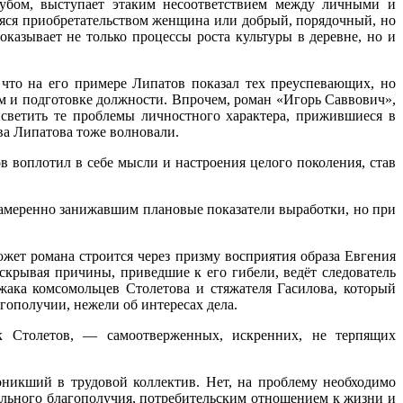
лубом, выступает этаким несоответствием между личными и
аяся приобретательством женщина или добрый, порядочный, но
оказывает не только процессы роста культуры в деревне, но и
что на его примере Липатов показал тех преуспевающих, но
м и подготовке должности. Впрочем, роман «Игорь Саввович»,
светить те проблемы личностного характера, прижившиеся в
ва Липатова тоже волновали.
 воплотил в себе мысли и настроения целого поколения, став
намеренно занижавшим плановые показатели выработки, но при
южет романа строится через призму восприятия образа Евгения
скрывая причины, приведшие к его гибели, ведёт следователь
ака комсомольцев Столетова и стяжателя Гасилова, который
гополучии, нежели об интересах дела.
к Столетов, — самоотверженных, искренних, не терпящих
оникший в трудовой коллектив. Нет, на проблему необходимо
льного благополучия, потребительским отношением к жизни и