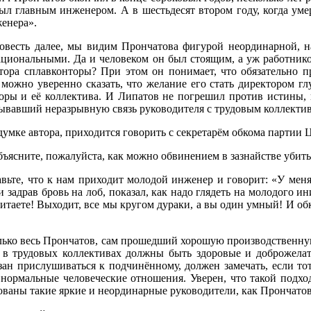
ыл главным инженером. А в шестьдесят втором году, когда уме
женера».
 повесть далее, мы видим Прончатова фигурой неординарной, н
 рациональными. Да и человеком он был стоящим, а уж работни
ора сплавконторы? При этом он понимает, что обязательно пр
можно уверенно сказать, что желание его стать директором гл
торы и её коллектива. И Липатов не погрешил против истины, 
зывавший неразрывную связь руководителя с трудовым коллекти
адумке автора, приходится говорить с секретарём обкома партии
ъясните, пожалуйста, как можно обвинением в зазнайстве убит
ьте, что к нам приходит молодой инженер и говорит: «У меня
адрав бровь на лоб, показал, как надо глядеть на молодого и
итаете! Выходит, все мы кругом дураки, а вы один умный! И обко
е только весь Прончатов, сам прошедший хорошую производствен
то в трудовых коллективах должны быть здоровые и доброжел
язан прислушиваться к подчинённому, должен замечать, если тот
 и нормальные человеческие отношения. Уверен, что такой под
бованы такие яркие и неординарные руководители, как Прончатов