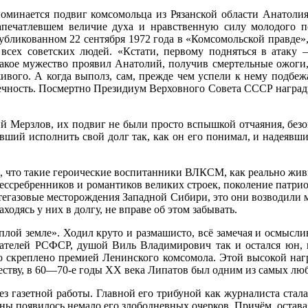
поминается подвиг комсомольца из Рязанской области Анатоли
запечатлевшем величие духа и нравственную силу молодого по
бликованном 22 сентября 1972 года в «Комсомольской правде»,
, всех советских людей. «Кстати, первому подняться в атак
какое мужество проявил Анатолий, получив смертельные ожоги,
 живого. А когда выполз, сам, прежде чем успели к нему подбеж
ечность. Посмертно Президиум Верховного Совета СССР награди
лий Мерзлов, их подвиг не были просто вспышкой отчаяния, бе
ший исполнить свой долг так, как он его понимал, и надеявшийс
м, что такие героические воспитанники ВЛКСМ, как реально ж
ессребренников и романтиков великих строек, поколение патриот
тегазовые месторождения Западной Сибири, это они возводили 
одясь у них в долгу, не вправе об этом забывать.
плой земле». Ходил круто и размашисто, всё замечая и осмыслив
сателей РСФСР, душой Виль Владимирович так и остался юн, 
о скреплено премией Ленинского комсомола. Этой высокой наг
ществу, в 60—70-е годы XX века Липатов был одним из самых лю
ез газетной работы. Главной его трибуной как журналиста стал
аны появилось немало его злободневных очерков. Причём, остава