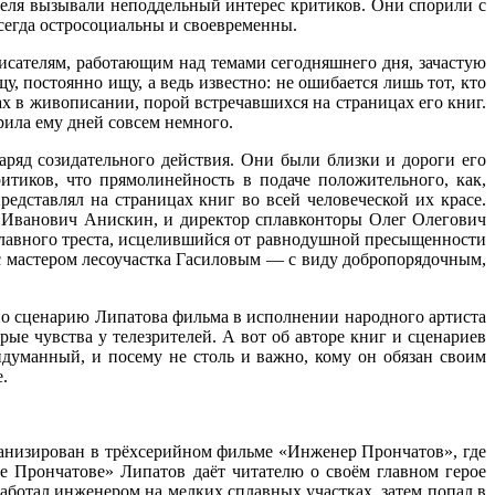
теля вызывали неподдельный интерес критиков. Они спорили с
всегда остросоциальны и своевременны.
Писателям, работающим над темами сегодняшнего дня, зачастую
, постоянно ищу, а ведь известно: не ошибается лишь тот, кто
ах в живописании, порой встречавшихся на страницах его книг.
рила ему дней совсем немного.
аряд созидательного действия. Они были близки и дороги его
итиков, что прямолинейность в подаче положительного, как,
едставлял на страницах книг во всей человеческой их красе.
 Иванович Анискин, и директор сплавконторы Олег Олегович
плавного треста, исцелившийся от равнодушной пресыщенности
с мастером лесоучастка Гасиловым — с виду добропорядочным,
по сценарию Липатова фильма в исполнении народного артиста
ые чувства у телезрителей. А вот об авторе книг и сценариев
думанный, и посему не столь и важно, кому он обязан своим
.
ранизирован в трёхсерийном фильме «Инженер Прончатов», где
е Прончатове» Липатов даёт читателю о своём главном герое
аботал инженером на мелких сплавных участках, затем попал в