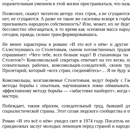
поразительным умением в этой жизни пристраиваться, что назы
Позвольте, скажут читатели автору этих строк, а не сгущаютс
нет, не сгущаются. А разве не такие же гасиловы вскоре в го
присваивать народную собственность? Или, может, их не буде
бессовестно обогащаться, в то время как основная масса на
сегодня, правда, сильно трансформировавшись.
Не менее характерны в романе «И это всё о нём» и другие
Схлестнувшись со Столетовым, сыном потомственных трудовы
спрашивает: «Чего тебе, всех больше надо? В стахановцы ты
Столетов?» Комсомольский секретарь отвечает на это веско, 
сознательных рабочих, комсомольцев-созидателей, своим т
Пролетарий, который «всех стран, соединяйтесь»… Я не буду за
Комсомольцы, возглавляемые Столетовым, ведут борьбу с Га
методы борьбы с опытным, научившимся ловко обманывать г
эффективному методу борьбы — «забастовке наоборот», когда 
мастера.
Побеждает, таким образом, созидательный труд, бывший 
социалистической страны. Этот сплав людского сообщества и е
Роман «И это всё о нём» увидел свет в 1974 году. Писатель 
грандиозных заслуг молодых ленинцев перед страной и народо