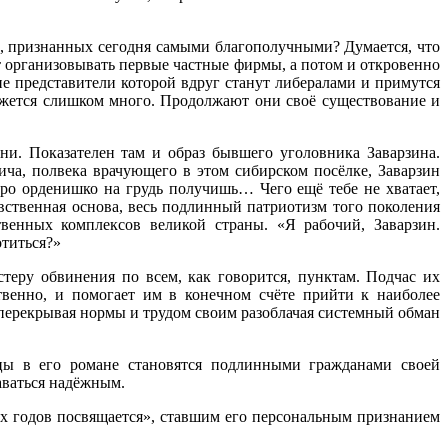
охи, признанных сегодня самыми благополучными? Думается, что
ут организовывать первые частные фирмы, а потом и откровенно
ие представители которой вдруг станут либералами и примутся
кажется слишком много. Продолжают они своё существование и
и. Показателен там и образ бывшего уголовника Заварзина.
ча, полвека врачующего в этом сибирском посёлке, Заварзин
оро орденишко на грудь получишь… Чего ещё тебе не хватает,
авственная основа, весь подлинный патриотизм того поколения
твенных комплексов великой страны. «Я рабочий, Заварзин.
отиться?»
теру обвинения по всем, как говорится, пунктам. Подчас их
венно, и помогает им в конечном счёте прийти к наиболее
 перекрывая нормы и трудом своим разоблачая системный обман
цы в его романе становятся подлинными гражданами своей
аваться надёжным.
тых годов посвящается», ставшим его персональным признанием