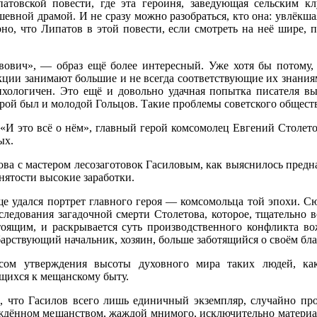
овской повести, где эта героиня, заведующая сельским к
евной драмой. И не сразу можно разобраться, кто она: увлёкш
но, что Липатов в этой повести, если смотреть на неё шире, п
вович», — образ ещё более интересный. Уже хотя бы потому, 
кции занимают большие и не всегда соответствующие их знания
ихологичен. Это ещё и довольно удачная попытка писателя вы
рой был и молодой Гольцов. Такие проблемы советского общест
«И это всё о нём», главный герой комсомолец Евгений Столетов
ых.
ва с мастером лесозаготовок Гасиловым, как выяснилось пред
нятости высокие заработки.
ще удался портрет главного героя — комсомольца той эпохи. С
следования загадочной смерти Столетова, которое, тщательно в
оящим, и раскрывается суть производственного конфликта вож
арствующий начальник, хозяин, больше заботящийся о своём бла
сом утверждения высоты духовного мира таких людей, ка
ящихся к мещанскому быту.
в, что Гасилов всего лишь единичный экземпляр, случайно пр
рождённом мещанством, жаждой мнимого, исключительно материа