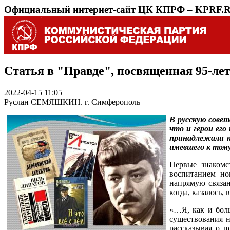
Официальный интернет-сайт ЦК КПРФ – KPRF.
Статья в "Правде", посвященная 95-ле
2022-04-15 11:05
Руслан СЕМЯШКИН. г. Симферополь
В русскую сове
что и герои его
принадлежали к
имевшего к том
Первые знакомс
воспитанием но
напрямую связан
когда, казалось,
«…Я, как и боль
существования н
рассказывая о п