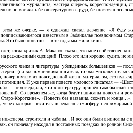
алантливого журналиста, мастера очерков, корреспонденций, с
ельно не мог жить без литературного труда, без постоянного ос
 этом же очерке, — я однажды сказал девчонке: «Я буду 
а, подписывающегося известным в Забайкалье псевдонимом Ста
убы. Это было понятно — в те годы мы жили кино.
о лет, когда критик А. Макаров сказал, что мне свойственен кин
 на разжиженный сценарий. Плохо это или хорошо, судить не мне
сского языка и литературы, убеждённых большевиков — после 
экстернат (по воспоминаниям писателя, то был «исключительны
м, почерпнутым из повседневной жизни материалом, его пульси
й потенциал. И уже первые повести молодого писателя — «Шест
жой» — подтвердили, что в литературу пришёл самобытный т
ошений. Со временем же, когда будут написаны повести и ром
таро-Короткине», «Повесть без названия, сюжета и конца…», «
, через которые писатель передавал атмосферу непримиримой 
инженеры, строители и чабаны... И все они были выписаны с пр
х, он поначалу находил в постоянных поездках по родной Сибир