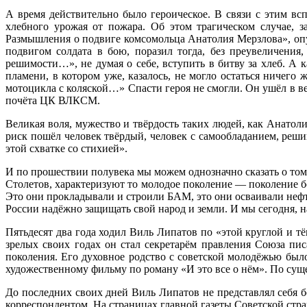
А время действительно было героическое. В связи с этим вс
хлебного урожая от пожара. Об этом трагическом случае, 
Размышления о подвиге комсомольца Анатолия Мерзлова», опу
подвигом солдата в бою, поразил тогда, без преувеличения
решимости…», не думая о себе, вступить в битву за хлеб. А 
пламени, в котором уже, казалось, не могло остаться ничего
мотоцикла с коляской…» Спасти героя не смогли. Он ушёл в в
почёта ЦК ВЛКСМ.
Великая воля, мужество и твёрдость таких людей, как Анато
риск пошёл человек твёрдый, человек с самообладанием, решив
этой схватке со стихией».
И по прошествии полувека мы можем однозначно сказать о то
Столетов, характеризуют то молодое поколение — поколение б
Это они прокладывали и строили БАМ, это они осваивали неф
России надёжно защищать свой народ и земли. И мы сегодня, нах
Пятьдесят два года ходил Виль Липатов по «этой круглой и тё
зрелых своих годах он стал секретарём правления Союза пи
поколения. Его духовное родство с советской молодёжью был
художественному фильму по роману «И это все о нём». По су
До последних своих дней Виль Липатов не представлял себя б
корреспондентом. На страницах главной газеты Советской стр