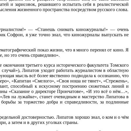
татей и зарисовок, решившего испытать себя в реалистической
мысления жизненного пространства посредством русского слова.
журналистом!» — «Станешь снимать киножурналы!» — очень
рик Софрон, я уже точно знал, что киножурналы выпускать не
ематографический показ жизни, что я много перенял от кино. Я
, но это очень справедливо».
окончания третьего курса исторического факультета Томского
й случай»), Липатов уходит работать журналистом в областную
рующая мысль всё более явственно подводила к осознанию, что
еро», «Капитан «Смелого», «Своя ноша не тянет», «Стрежень»,
алант, способный к искусному построению сюжетных линий и
аны «Сказание о директоре Прончатове», «И это всё о нём…»,
Лев на лужайке», станет очевидным и мастерство Липатова в
борьбы за торжество добра и справедливости, за подлинные
едельной достоверностью. Липатов хорошо знал, о ком и о чём
и, а затем и в других уголках страны.