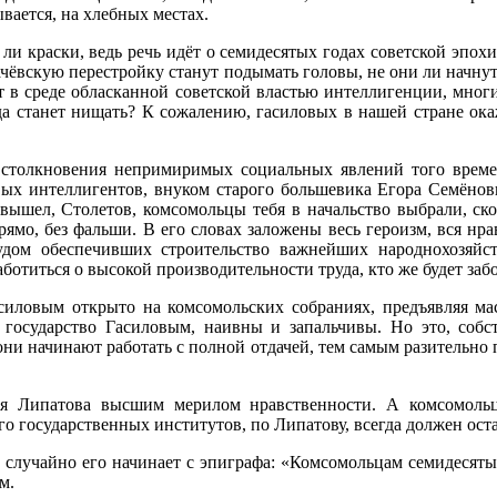
вается, на хлебных местах.
я ли краски, ведь речь идёт о семидесятых годах советской эп
рбачёвскую перестройку станут подымать головы, не они ли начн
т в среде обласканной советской властью интеллигенции, мног
рода станет нищать? К сожалению, гасиловых в нашей стране о
 столкновения непримиримых социальных явлений того времен
х интеллигентов, внуком старого большевика Егора Семёнови
 вышел, Столетов, комсомольцы тебя в начальство выбрали, ск
прямо, без фальши. В его словах заложены весь героизм, вся нр
рудом обеспечивших строительство важнейших народнохозяйс
ботиться о высокой производительности труда, кто же будет заб
силовым открыто на комсомольских собраниях, предъявляя мас
осударство Гасиловым, наивны и запальчивы. Но это, собст
они начинают работать с полной отдачей, тем самым разительно
для Липатова высшим мерилом нравственности. А комсомоль
го государственных институтов, по Липатову, всегда должен ост
не случайно его начинает с эпиграфа: «Комсомольцам семидеся
м.