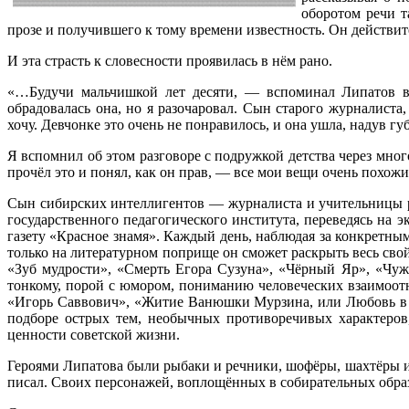
оборотом речи т
прозе и получившего к тому времени известность. Он действит
И эта страсть к словесности проявилась в нём рано.
«…Будучи мальчишкой лет десяти, — вспоминал Липатов в
обрадовалась она, но я разочаровал. Сын старого журналист
хочу. Девчонке это очень не понравилось, и она ушла, надув г
Я вспомнил об этом разговоре с подружкой детства через мног
прочёл это и понял, как он прав, — все мои вещи очень похожи
Сын сибирских интеллигентов — журналиста и учительницы ру
государственного педагогического института, переведясь на 
газету «Красное знамя». Каждый день, наблюдая за конкретны
только на литературном поприще он сможет раскрыть весь сво
«Зуб мудрости», «Смерть Егора Сузуна», «Чёрный Яр», «Чу
тонкому, порой с юмором, пониманию человеческих взаимоотн
«Игорь Саввович», «Житие Ванюшки Мурзина, или Любовь в С
подборе острых тем, необычных противоречивых характеров
ценности советской жизни.
Героями Липатова были рыбаки и речники, шофёры, шахтёры и 
писал. Своих персонажей, воплощённых в собирательных образа