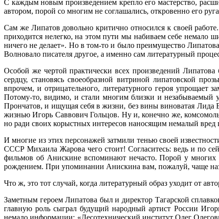
С каждым новым произведением крепло его мастерство, расши
автором, порой со многим не соглашались, откровенно его руга
Сам же Липатов довольно критично относился к своей работе.
приходится нелегко, на этом пути мы набиваем себе немало ши
ничего не делает». Но в том-то и было преимущество Липатова
Волновало писателя другое, а именно сам литературный процесс
Особой же чертой практически всех произведений Липатова б
сердцу, становясь своеобразной витриной липатовской проз
впрочем, и отрицательного, литературного героя упрощает з
Потому-то, видимо, и стали многим близки и незабываемый
Прончатов, и ищущая себя в жизни, без вины виноватая Лида
жизнью Игорь Саввович Гольцов. Ну и, конечно же, комсомол
но ради своих корыстных интересов наносящим немалый вред г
И многие из этих персонажей затмили тенью своей известнос
СССР Михаила Жарова чего стоит! Согласитесь: ведь и по сей
фильмов об Анискине вспоминают нечасто. Порой у многих с
рождением. При упоминании Анискина вам, пожалуй, чаще назо
Что ж, это тот случай, когда литературный образ уходит от авто
Заметным героем Липатова был и директор Тагарской сплавко
главную роль сыграл будущий народный артист России Игорь
немало информации: «Лесотехнический институт Олег Олегович