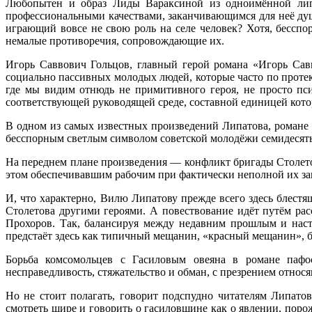
Любопытен и образ Лиды Вараксиной из одноимённой липат
профессиональными качествами, заканчивающимся для неё душ
играющий вовсе не свою роль на селе человек? Хотя, бесспор
немалые противоречия, сопровождающие их.
Игорь Саввович Гольцов, главный герой романа «Игорь Сав
социально пассивных молодых людей, которые часто по проте
где мы видим отнюдь не примитивного героя, не просто пс
соответствующей руководящей среде, составной единицей кото
В одном из самых известных произведений Липатова, романе 
бесспорным светлым символом советской молодёжи семидесят
На переднем плане произведения — конфликт бригады Столето
этом обеспечивавшим рабочим при фактически неполной их за
И, что характерно, Вилю Липатову прежде всего здесь блестя
Столетова другими героями. А повествование идёт путём рас
Прохоров. Так, балансируя между недавним прошлым и наст
предстаёт здесь как типичный мещанин, «красный мещанин», б
Борьба комсомольцев с Гасиловым овеяна в романе пафо
несправедливость, стяжательство и обман, с презрением относ
Но не стоит полагать, говорит подспудно читателям Липато
смотреть шире и говорить о гасиловщине как о явлении, по