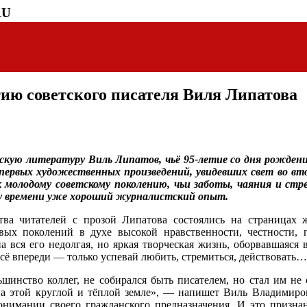
RU
тию советского писателя Виля Липатова
тскую литературу Виль Липатов, чьё 95-летие со дня рожден
 первых художественных произведений, увидевших свет во вт
 молодому советскому поколению, чьи заботы, чаяния и ст
у времени уже хороший журналистский опыт.
тва читателей с прозой Липатова состоялись на страницах
вых поколений в духе высокой нравственности, честности, 
а вся его недолгая, но яркая творческая жизнь, оборвавшаяся 
 всё впереди — только успевай любить, стремиться, действовать…
шинство коллег, не собирался быть писателем, но стал им не
а этой круглой и тёплой земле», — напишет Виль Владимиров
онимании своего гражданского предназначения. И это призна