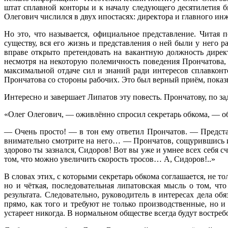
штат сплавной конторы и к началу следующего десятилетия б
Олегович числился в двух ипостасях: директора и главного ин
Но это, что называется, официальное представление. Читая
существу, вся его жизнь и представления о ней были у него
вправе открыто претендовать на вакантную должность директ
несмотря на некоторую полемичность поведения Прончатова, 
максимальной отдаче сил и знаний ради интересов сплавкон
Прончатова со стороны рабочих. Это был верный приём, пока
Интересно и завершает Липатов эту повесть. Прончатову, по з
«Олег Олегович, — оживлённо спросил секретарь обкома, — об
— Очень просто! — в тон ему ответил Прончатов. — Представ
внимательно смотрите на него… — Прончатов, сощурившись и з
здорово ты зазнался, Сидоров! Вот вы уже и умнее всех себя сч
том, что можно увеличить скорость тросов… А, Сидоров!..»
В словах этих, с которыми секретарь обкома соглашается, н
но и чёткая, последовательная липатовская мысль о том, ч
результата. Следовательно, руководитель в интересах дела об
прямо, как того и требуют не только производственные, но
устареет никогда. В нормальном обществе всегда будут востре