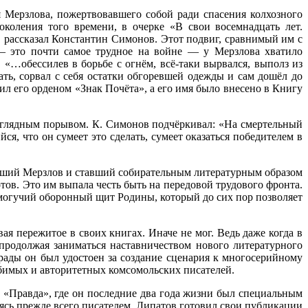
я Мерзлова, пожертвовавшего собой ради спасения колхозного
коления того времени, в очерке «В свои восемнадцать лет.
 рассказал Константин Симонов. Этот подвиг, сравнимый им с
у — это почти самое трудное на войне — у Мерзлова хватило
 «…обессилев в борьбе с огнём, всё-таки вырвался, выполз из
ать, сорвал с себя остатки обгоревшей одежды и сам дошёл до
л его орденом «Знак Почёта», а его имя было внесено в Книгу
зоглядным порывом. К. Симонов подчёркивал: «На смертельный
я, что он сумеет это сделать, сумеет оказаться победителем в
ивший Мерзлов и ставший собирательным литературным образом
ов. Это им выпала честь быть на передовой трудового фронта.
могучий оборонный щит Родины, который до сих пор позволяет
ая пережитое в своих книгах. Иначе не мог. Ведь даже когда в
продолжая заниматься наставничеством нового литературного
рады он был удостоен за создание сценария к многосерийному
бимых и авторитетных комсомольских писателей.
а «Правда», где он последние два года жизни был специальным
ясь прежде всего писателем, Липатов готовил свои публикации