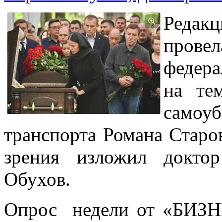
Редак
пров
федера
на те
самоуб
транспорта Романа Старо
зрения изложил докто
Обухов.
Опрос недели от «БИЗНЕ