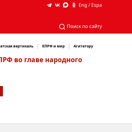
Eng / Espa
Поиск по сайту
атская вертикаль
КПРФ и мир
Агитатору
ПРФ во главе народного