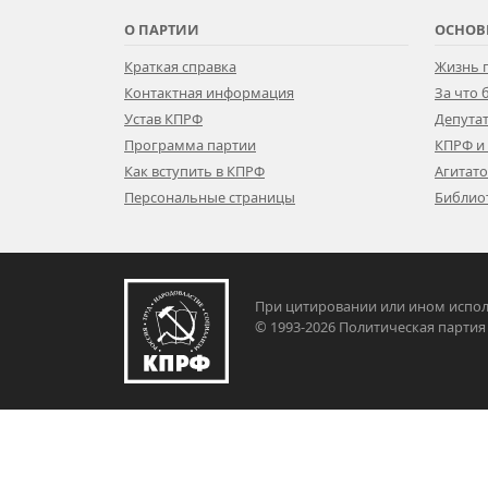
О ПАРТИИ
ОСНОВ
Краткая справка
Жизнь 
Контактная информация
За что
Устав КПРФ
Депутат
Программа партии
КПРФ и
Как вступить в КПРФ
Агитат
Персональные страницы
Библио
При цитировании или ином испол
© 1993-2026 Политическая па