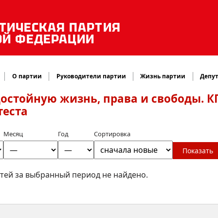
ТИЧЕСКАЯ ПАРТИЯ
ОЙ ФЕДЕРАЦИИ
О партии
Руководители партии
Жизнь партии
Депут
достойную жизнь, права и свободы. К
теста
Месяц
Год
Сортировка
Показать
тей за выбранный период не найдено.