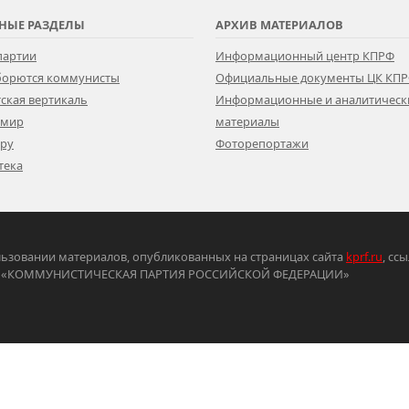
НЫЕ РАЗДЕЛЫ
АРХИВ МАТЕРИАЛОВ
партии
Информационный центр КПРФ
 борются коммунисты
Официальные документы ЦК КП
ская вертикаль
Информационные и аналитическ
 мир
материалы
ору
Фоторепортажи
тека
ьзовании материалов, опубликованных на страницах сайта
kprf.ru
, сс
ртия «КОММУНИСТИЧЕСКАЯ ПАРТИЯ РОССИЙСКОЙ ФЕДЕРАЦИИ»