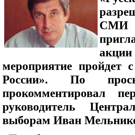
разре
СМИ 
пригл
акц
мероприятие пройдет 
России». По про
прокомментировал п
руководитель Цент
выборам Иван Мельник