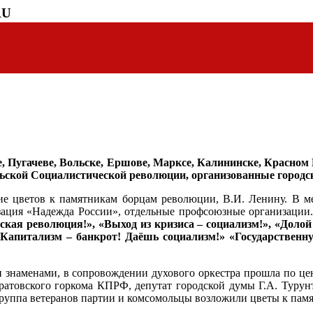
RU
ве, Пугачеве, Вольске, Ершове, Марксе, Калининске, Красном
рьской Социалистической революции, организованные горо
ие цветов к памятникам борцам революции, В.И. Ленину. В м
зация «Надежда России», отдельные профсоюзные организации
кая революция!», «Выход из кризиса – социализм!», «Долой
Капитализм – банкрот! Даёшь социализм!» «Государственную
знаменами, в сопровождении духового оркестра прошла по цент
атовского горкома КПРФ, депутат городской думы Г.А. Турун
группа ветеранов партии и комсомольцы возложили цветы к пам