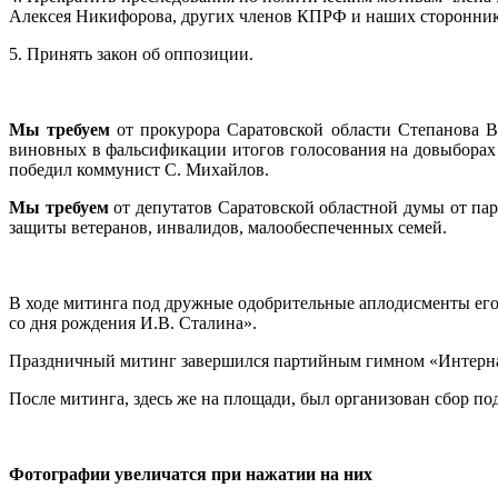
Алексея Никифорова, других членов КПРФ и наших сторонник
5. Принять закон об оппозиции.
Мы
требуем
от прокурора Саратовской области Степанова В
виновных в фальсификации итогов голосования на довыборах д
победил коммунист С. Михайлов.
Мы
требуем
от депутатов Саратовской областной думы от па
защиты ветеранов, инвалидов, малообеспеченных семей.
В ходе митинга под дружные одобрительные аплодисменты ег
со дня рождения И.В. Сталина».
Праздничный митинг завершился партийным гимном «Интернац
После митинга, здесь же на площади, был организован сбор под
Фотографии увеличатся при нажатии на них