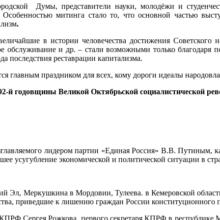
ородской Думы, представители науки, молодёжи и студенчес
 Особенностью митинга стало то, что основной частью вы
ализм
.
еличайшие в истории человечества достижения Советского на
кое обслуживание и др. – стали возможными только благодаря 
да последствия реставрации капитализма.
тся главным праздником для всех, кому дороги идеалы народовла
 92-й годовщины Великой Октябрьской социалистической ре
яемого лидером партии «Единая Россия» В.В. Путиным, как 
шее усугубление экономической и политической ситуации в стр
рий Эл, Меркушкина в Мордовии, Тулеева. в Кемеровской област
тва, приведшие к лишению граждан России конституционного п
 КПРФ Сергея Рожкова, первого секретаря КПРФ в республике 