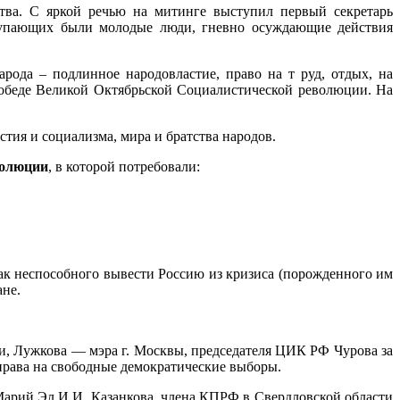
тва. С яркой речью на митинге выступил первый секретарь
ступающих были молодые люди, гневно осуждающие действия
рода – подлинное народовластие, право на т руд, отдых, на
победе Великой Октябрьской Социалистической революции. На
стия и социализма, мира и братства народов.
волюции
, в которой потребовали:
неспособного вывести Россию из кризиса (порожденного им
ане.
и, Лужкова — мэра г. Москвы, председателя ЦИК РФ Чурова за
рава на свободные демократические выборы.
Марий Эл И.И. Казанкова, члена КПРФ в Свердловской области