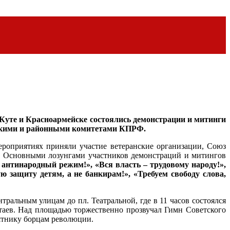
 Куте и Красноармейске состоялись демонстрации и митинги
дскими и районными комитетами КПРФ.
ероприятиях приняли участие ветеранские организации, Союз
. Основными лозунгами участников демонстраций и митингов
 антинародный режим!», «Вся власть – трудовому народу!»,
 защиту детям, а не банкирам!», «Требуем свободу слова,
ральным улицам до пл. Театральной, где в 11 часов состоялся
таев. Над площадью торжественно прозвучал Гимн Советского
ятнику борцам революции.