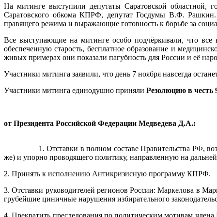
На митинге выступили депутаты Саратовской областной, г
Саратовского обкома КПРФ, депутат Госдумы В.Ф. Рашкин.
правящего режима и выражающие готовность к борьбе за соци
Все выступающие на митинге особо подчёркивали, что все в
обеспеченную старость, бесплатное образование и медицинс
живых примерах они показали пагубность для России и её наро
Участники митинга заявили, что день 7 ноября навсегда остане
Участники митинга единодушно приняли
Резолюцию в честь
от
Президента Российской Федерации Медведева
Д.А.:
1. Отставки в полном составе Правительства РФ, возглавл
же) и упорно проводящего политику, направленную на дальней
2. Принять к исполнению Антикризисную программу КПРФ.
3. Отставки руководителей регионов России: Маркелова в Ма
грубейшие циничные нарушения избирательного законодательс
4. Прекратить преследования по политическим мотивам члена