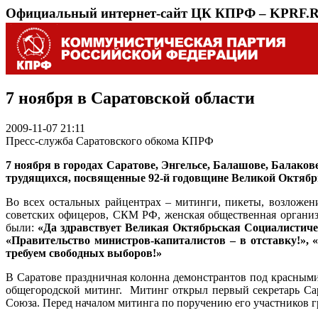
Официальный интернет-сайт ЦК КПРФ – KPRF.
7 ноября в Саратовской области
2009-11-07 21:11
Пресс-служба Саратовского обкома КПРФ
7 ноября в городах Саратове, Энгельсе, Балашове, Балако
трудящихся, посвященные 92-й годовщине Великой Октяб
Во всех остальных райцентрах – митинги, пикеты, возложен
советских офицеров, СКМ РФ, женская общественная органи
были:
«Да здравствует Великая Октябрьская Социалистичес
«Правительство министров-капиталистов – в отставку!», «
требуем свободных выборов!»
В Саратове праздничная колонна демонстрантов под красными 
общегородской митинг. Митинг открыл первый секретарь Сар
Союза. Перед началом митинга по поручению его участников 