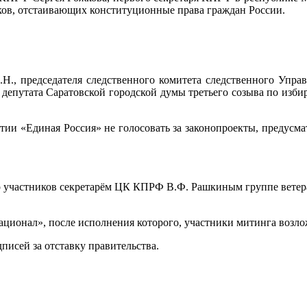
ов, отстаивающих конституционные права граждан России.
.Н., председателя следственного комитета следственного Упр
епутата Саратовской городской думы третьего созыва по избир
ртии «Единая Россия» не голосовать за законопроекты, предус
о участников секретарём ЦК КПРФ В.Ф. Рашкиным группе ветера
ионал», после исполнения которого, участники митинга возло
писей за отставку правительства.